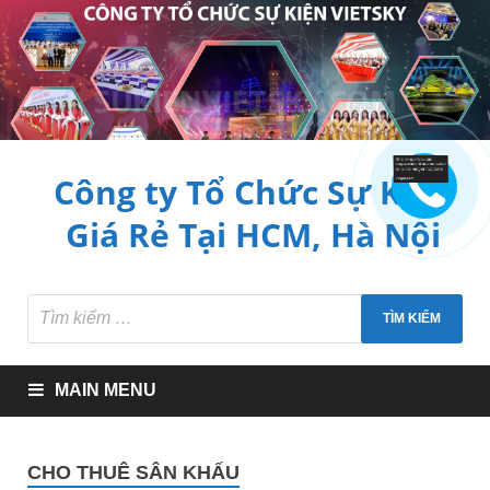
Công ty Tổ Chức Sự Kiện
Giá Rẻ Tại HCM, Hà Nội
MAIN MENU
CHO THUÊ SÂN KHẤU