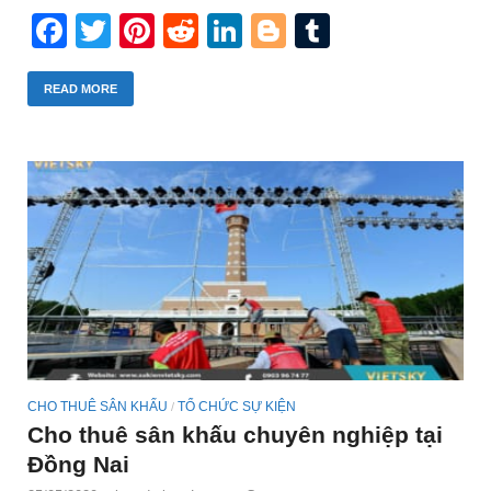
Facebook
Twitter
Pinterest
Reddit
LinkedIn
Blogger
Tumblr
READ MORE
CHO THUÊ SÂN KHẤU
TỔ CHỨC SỰ KIỆN
/
Cho thuê sân khấu chuyên nghiệp tại
Đồng Nai