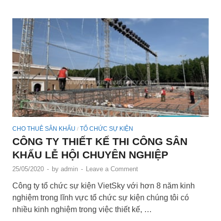
CHO THUÊ SÂN KHẤU
TỔ CHỨC SỰ KIỆN
/
CÔNG TY THIẾT KẾ THI CÔNG SÂN
KHẤU LỄ HỘI CHUYÊN NGHIỆP
25/05/2020
-
by
admin
-
Leave a Comment
Công ty tổ chức sự kiện VietSky với hơn 8 năm kinh
nghiệm trong lĩnh vực tổ chức sự kiện chúng tôi có
nhiều kinh nghiệm trong việc thiết kế, …