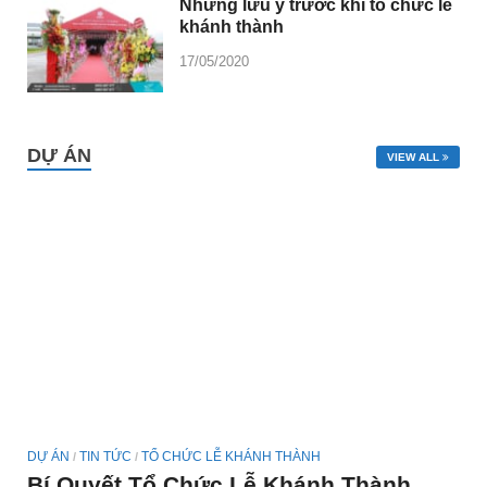
Những lưu ý trước khi tổ chức lễ
khánh thành
17/05/2020
DỰ ÁN
VIEW ALL
DỰ ÁN
TIN TỨC
TỔ CHỨC LỄ KHÁNH THÀNH
/
/
Bí Quyết Tổ Chức Lễ Khánh Thành