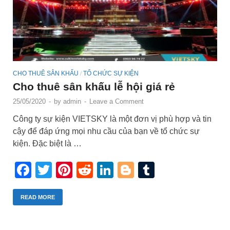
CHO THUÊ SÂN KHẤU
TỔ CHỨC SỰ KIỆN
/
Cho thuê sân khấu lễ hội giá rẻ
25/05/2020
-
by
admin
-
Leave a Comment
Công ty sự kiện VIETSKY là một đơn vị phù hợp và tin
cậy để đáp ứng mọi nhu cầu của bạn về tổ chức sự
kiện. Đặc biệt là …
Facebook
Twitter
Pinterest
Reddit
LinkedIn
Blogger
Tumblr
READ MORE