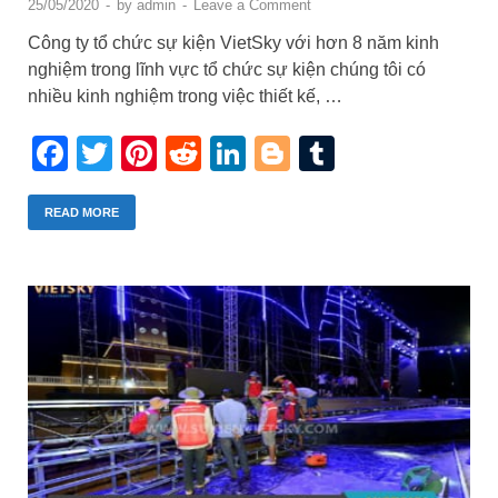
25/05/2020
-
by
admin
-
Leave a Comment
Công ty tổ chức sự kiện VietSky với hơn 8 năm kinh
nghiệm trong lĩnh vực tổ chức sự kiện chúng tôi có
nhiều kinh nghiệm trong việc thiết kế, …
Facebook
Twitter
Pinterest
Reddit
LinkedIn
Blogger
Tumblr
READ MORE