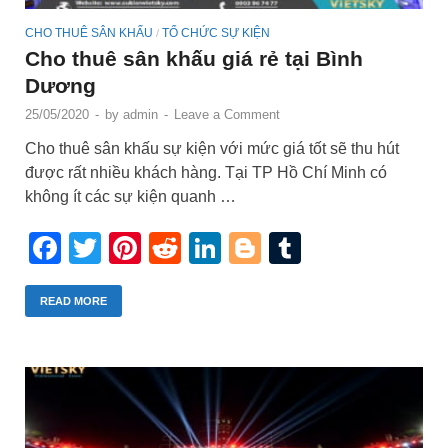
CHO THUÊ SÂN KHẤU
TỔ CHỨC SỰ KIỆN
/
Cho thuê sân khấu giá rẻ tại Bình
Dương
25/05/2020
-
by
admin
-
Leave a Comment
Cho thuê sân khấu sự kiện với mức giá tốt sẽ thu hút
được rất nhiều khách hàng. Tại TP Hồ Chí Minh có
không ít các sự kiện quanh …
Facebook
Twitter
Pinterest
Reddit
LinkedIn
Blogger
Tumblr
READ MORE