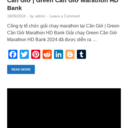
Cần Giờ | Green Cần Giờ Marathon HD
Bank
19/09/2024
-
by
admin
-
Leave a Comment
Công ty tổ chức giải chạy marathon tại Cần Giờ | Green
Cần Giờ Marathon HD Bank Giải chạy Green Cần Giờ
Marathon HD Bank 2024 đã được diễn ra …
Facebook
Twitter
Pinterest
Reddit
LinkedIn
Blogger
Tumblr
READ MORE
Trình
chơi
Video