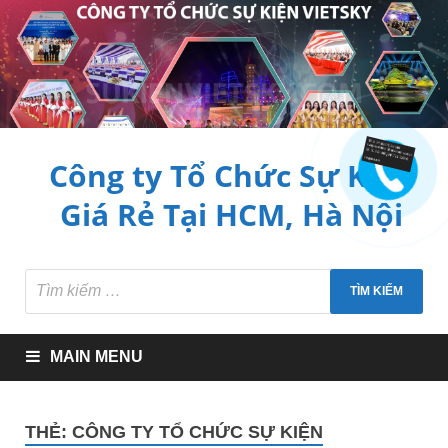
Công ty Tổ Chức Sự Kiện
Giá Rẻ Tại HCM, Hà Nội
MAIN MENU
THẺ:
CÔNG TY TỔ CHỨC SỰ KIỆN