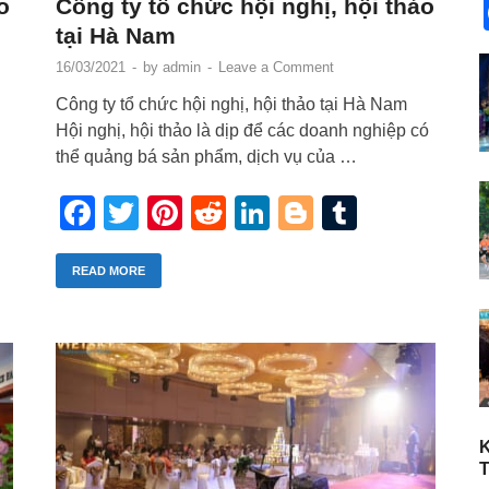
o
Công ty tổ chức hội nghị, hội thảo
tại Hà Nam
16/03/2021
-
by
admin
-
Leave a Comment
Công ty tổ chức hội nghị, hội thảo tại Hà Nam
Hội nghị, hội thảo là dịp để các doanh nghiệp có
thể quảng bá sản phẩm, dịch vụ của …
r
blr
Facebook
Twitter
Pinterest
Reddit
LinkedIn
Blogger
Tumblr
READ MORE