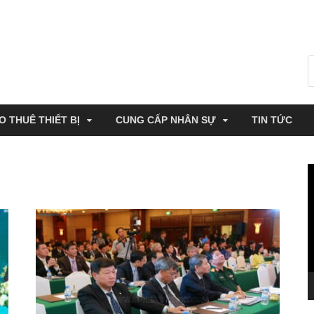
O THUÊ THIẾT BỊ
CUNG CẤP NHÂN SỰ
TIN TỨC
T
c
V