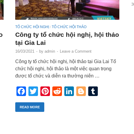
3
TỔ CHỨC HỘI NGHỊ
TỔ CHỨC HỘI THẢO
/
o
Công ty tổ chức hội nghị, hội thảo
tại Gia Lai
16/03/2021
-
by
admin
-
Leave a Comment
Công ty tổ chức hội nghị, hội thảo tại Gia Lai Tổ
chức hội nghị, hội thảo là một việc quan trọng
được tổ chức và diễn ra thường niên …
r
blr
Facebook
Twitter
Pinterest
Reddit
LinkedIn
Blogger
Tumblr
READ MORE