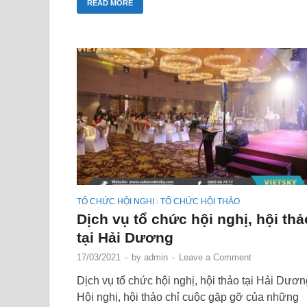
READ MORE
TỔ CHỨC HỘI NGHỊ
TỔ CHỨC HỘI THẢO
/
Dịch vụ tổ chức hội nghị, hội thả
tại Hải Dương
17/03/2021
-
by
admin
-
Leave a Comment
Dịch vụ tổ chức hội nghị, hội thảo tại Hải Dươn
Hội nghị, hội thảo chỉ cuộc gặp gỡ của những