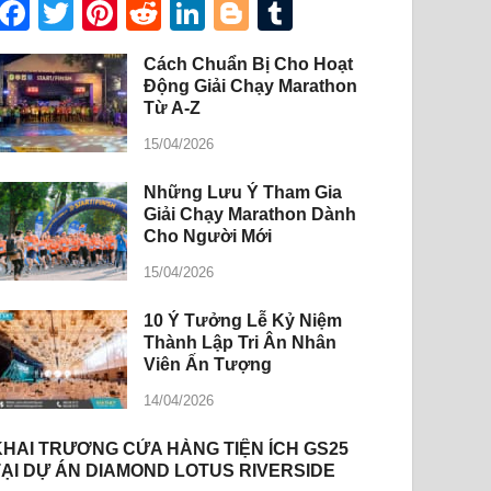
Facebook
Twitter
Pinterest
Reddit
LinkedIn
Blogger
Tumblr
Cách Chuẩn Bị Cho Hoạt
Động Giải Chạy Marathon
Từ A-Z
15/04/2026
Những Lưu Ý Tham Gia
Giải Chạy Marathon Dành
Cho Người Mới
15/04/2026
10 Ý Tưởng Lễ Kỷ Niệm
Thành Lập Tri Ân Nhân
Viên Ấn Tượng
14/04/2026
KHAI TRƯƠNG CỬA HÀNG TIỆN ÍCH GS25
TẠI DỰ ÁN DIAMOND LOTUS RIVERSIDE