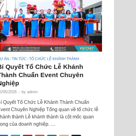
Ự ÁN
TIN TỨC
TỔ CHỨC LỄ KHÁNH THÀNH
/
/
Bí Quyết Tổ Chức Lễ Khánh
Thành Chuẩn Event Chuyên
Nghiệp
5/05/2026
-
by
admin
í Quyết Tổ Chức Lễ Khánh Thành Chuẩn
vent Chuyên Nghiệp Tổng quan về tổ chức lễ
hánh thành Lễ khánh thành là cột mốc quan
rọng của doanh nghiệp. …