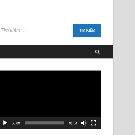
rình
hơi
ideo
00:00
01:34