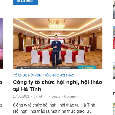
READ MORE
TỔ CHỨC HỘI NGHỊ
TỔ CHỨC HỘI THẢO
/
o
Công ty tổ chức hội nghị, hội thảo
tại Hà Tĩnh
17/03/2021
-
by
admin
-
Leave a Comment
g
Công ty tổ chức hội nghị, hội thảo tại Hà Tĩnh
Hội nghị, hội thảo là một hình thức giao lưu