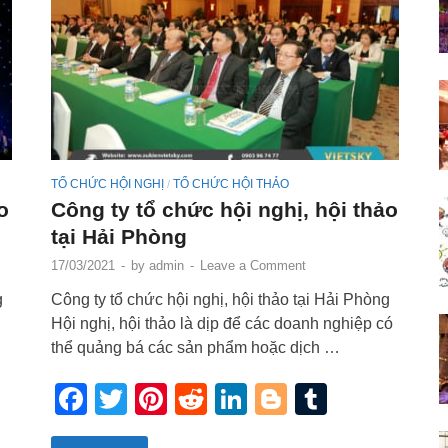
TỔ CHỨC HỘI NGHỊ
TỔ CHỨC HỘI THẢO
/
o
Công ty tổ chức hội nghị, hội thảo
tại Hải Phòng
17/03/2021
-
by
admin
-
Leave a Comment
g
Công ty tổ chức hội nghị, hội thảo tại Hải Phòng
Hội nghị, hội thảo là dịp để các doanh nghiệp có
thể quảng bá các sản phẩm hoặc dịch …
r
blr
Facebook
Twitter
Pinterest
Reddit
LinkedIn
Blogger
Tumblr