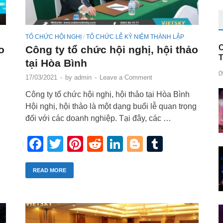
TỔ CHỨC HỘI NGHỊ
TỔ CHỨC LỄ KỶ NIỆM THÀNH LẬP
/
C
o
Công ty tổ chức hội nghị, hội thảo
tại Hòa Bình
0
17/03/2021
-
by
admin
-
Leave a Comment
Công ty tổ chức hội nghị, hội thảo tại Hòa Bình
Hội nghị, hội thảo là một dạng buổi lễ quan trọng
đối với các doanh nghiệp. Tại đây, các …
r
blr
Facebook
Twitter
Pinterest
Reddit
LinkedIn
Blogger
Tumblr
READ MORE