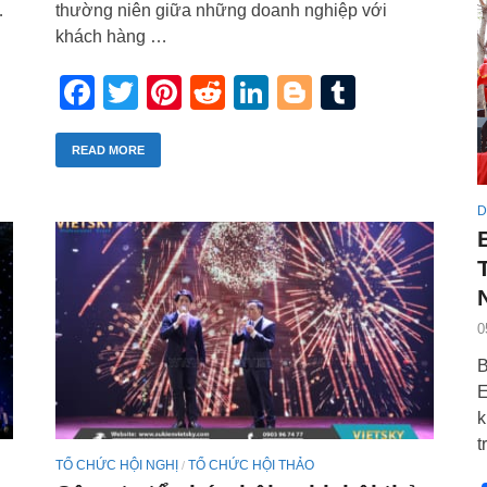
…
thường niên giữa những doanh nghiệp với
khách hàng …
r
blr
Facebook
Twitter
Pinterest
Reddit
LinkedIn
Blogger
Tumblr
READ MORE
D
0
B
E
k
t
TỔ CHỨC HỘI NGHỊ
TỔ CHỨC HỘI THẢO
/