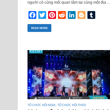
người có cùng mối quan tâm tại cùng một địa 
Facebook
Twitter
Pinterest
Reddit
LinkedIn
Blogge
Tum
READ MORE
TỔ CHỨC HỘI NGHỊ
TỔ CHỨC HỘI THẢO
/