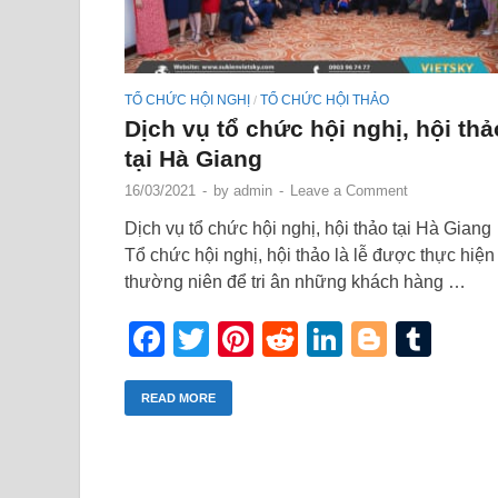
TỔ CHỨC HỘI NGHỊ
TỔ CHỨC HỘI THẢO
/
Dịch vụ tổ chức hội nghị, hội thả
tại Hà Giang
16/03/2021
-
by
admin
-
Leave a Comment
Dịch vụ tổ chức hội nghị, hội thảo tại Hà Giang
Tổ chức hội nghị, hội thảo là lễ được thực hiện
thường niên để tri ân những khách hàng …
Facebook
Twitter
Pinterest
Reddit
LinkedIn
Blogge
Tum
READ MORE