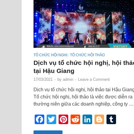
TỔ CHỨC HỘI NGHỊ
TỔ CHỨC HỘI THẢO
/
Dịch vụ tổ chức hội nghị, hội thả
tại Hậu Giang
17/03/2021
-
by
admin
-
Leave a Comment
Dịch vụ tổ chức hội nghị, hội thảo tại Hậu Gian
Tổ chức hội nghị, hội thảo là việc được diễn ra
thường niên giữa các doanh nghiệp, công ty …
Facebook
Twitter
Pinterest
Reddit
LinkedIn
Blogge
Tum