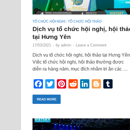
TỔ CHỨC HỘI NGHỊ
TỔ CHỨC HỘI THẢO
/
Dịch vụ tổ chức hội nghị, hội thả
tại Hưng Yên
17/03/2021
-
by
admin
-
Leave a Comment
Dịch vụ tổ chức hội nghị, hội thảo tại Hưng Yên
Việc tổ chức hội nghị, hội thảo thường được
diễn ra hàng năm, mục đích nhằm tri ân các …
Facebook
Twitter
Pinterest
Reddit
LinkedIn
Blogge
Tum
READ MORE