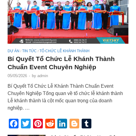
DỰ ÁN
TIN TỨC
TỔ CHỨC LỄ KHÁNH THÀNH
/
/
Bí Quyết Tổ Chức Lễ Khánh Thành
Chuẩn Event Chuyên Nghiệp
05/05/2026
-
by
admin
Bí Quyết Tổ Chức Lễ Khánh Thành Chuẩn Event
Chuyên Nghiệp Tổng quan về tổ chức lễ khánh thành
Lễ khánh thành là cột mốc quan trọng của doanh
nghiệp. …
Facebook
Twitter
Pinterest
Reddit
LinkedIn
Blogger
Tumblr