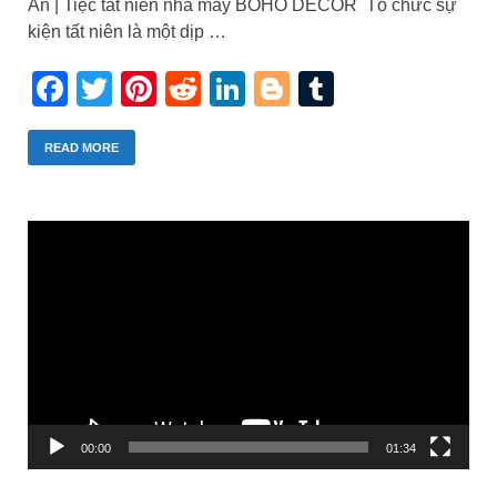
An | Tiệc tất niên nhà máy BOHO DECOR Tổ chức sự
kiện tất niên là một dịp …
Facebook
Twitter
Pinterest
Reddit
LinkedIn
Blogger
Tumblr
READ MORE
Trình
chơi
Video
00:00
01:34