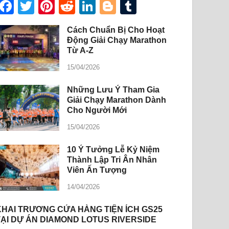
Facebook
Twitter
Pinterest
Reddit
LinkedIn
Blogger
Tumblr
Cách Chuẩn Bị Cho Hoạt
Động Giải Chạy Marathon
Từ A-Z
15/04/2026
Những Lưu Ý Tham Gia
Giải Chạy Marathon Dành
Cho Người Mới
15/04/2026
10 Ý Tưởng Lễ Kỷ Niệm
Thành Lập Tri Ân Nhân
Viên Ấn Tượng
14/04/2026
KHAI TRƯƠNG CỬA HÀNG TIỆN ÍCH GS25
TẠI DỰ ÁN DIAMOND LOTUS RIVERSIDE