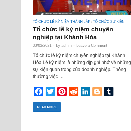
TỔ CHỨC LỄ KỶ NIỆM THÀNH LẬP
TỔ CHỨC SỰ KIỆN
/
Tổ chức lễ kỷ niệm chuyên
nghiệp tại Khánh Hòa
03/03/2021
-
by
admin
-
Leave a Comment
Tổ chức lễ kỷ niệm chuyên nghiệp tại Khánh
Hòa Lễ kỷ niệm là những dịp ghi nhớ về những
sự kiện quan trọng của doanh nghiệp. Thông
thường việc …
Facebook
Twitter
Pinterest
Reddit
LinkedIn
Blogge
Tum
READ MORE