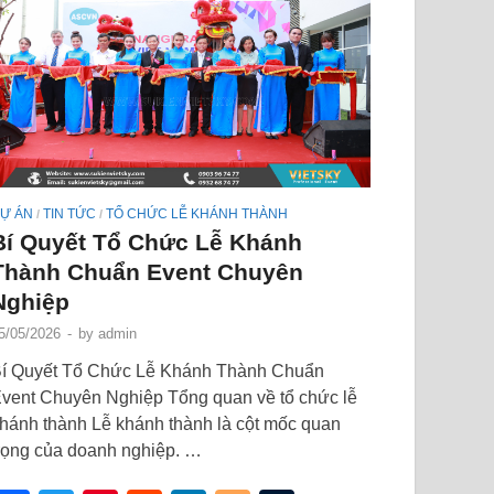
Ự ÁN
TIN TỨC
TỔ CHỨC LỄ KHÁNH THÀNH
/
/
Bí Quyết Tổ Chức Lễ Khánh
Thành Chuẩn Event Chuyên
Nghiệp
5/05/2026
-
by
admin
í Quyết Tổ Chức Lễ Khánh Thành Chuẩn
vent Chuyên Nghiệp Tổng quan về tổ chức lễ
hánh thành Lễ khánh thành là cột mốc quan
rọng của doanh nghiệp. …