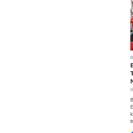
D
0
B
E
k
t