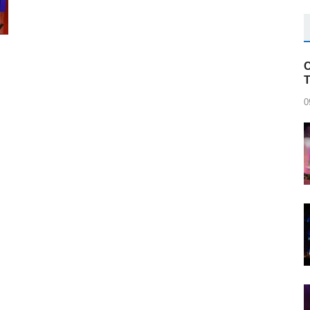
C
0
r
blr