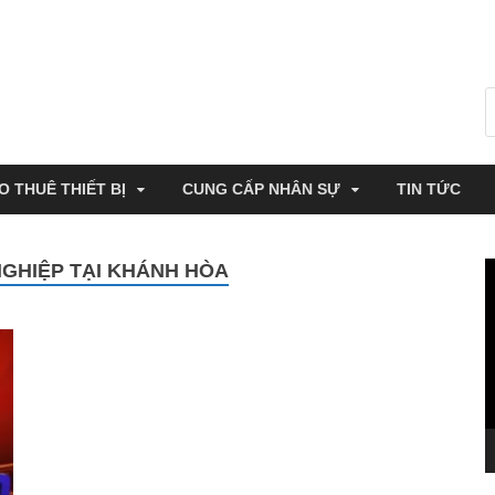
O THUÊ THIẾT BỊ
CUNG CẤP NHÂN SỰ
TIN TỨC
NGHIỆP TẠI KHÁNH HÒA
T
c
V