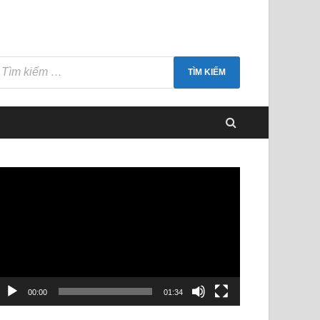
rình
hơi
ideo
00:00
01:34