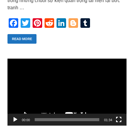
trong những chuỗi sự kiện quan trọng tái hiện lại bức
tranh …
Facebook
Twitter
Pinterest
Reddit
LinkedIn
Blogger
Tumblr
READ MORE
Trình
chơi
Video
00:00
01:34