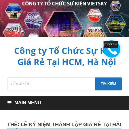
Công ty Tổ Chức Sự Kiện
Giá Rẻ Tại HCM, Hà Nội
MAIN MENU
THẺ:
LỄ KỶ NIỆM THÀNH LẬP GIÁ RẺ TẠI HẢI