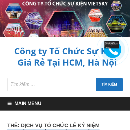
Công ty Tổ Chức Sự Kiện
Giá Rẻ Tại HCM, Hà Nội
MAIN MENU
THẺ:
DỊCH VỤ TỔ CHỨC LỄ KỶ NIỆM