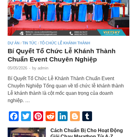
DỰ ÁN
TIN TỨC
TỔ CHỨC LỄ KHÁNH THÀNH
/
/
Bí Quyết Tổ Chức Lễ Khánh Thành
Chuẩn Event Chuyên Nghiệp
05/05/2026
-
by
admin
Bí Quyết Tổ Chức Lễ Khánh Thành Chuẩn Event
Chuyên Nghiệp Tổng quan về tổ chức lễ khánh thành
Lễ khánh thành là cột mốc quan trọng của doanh
nghiệp. …
Facebook
Twitter
Pinterest
Reddit
LinkedIn
Blogger
Tumblr
Cách Chuẩn Bị Cho Hoạt Động
Giải Chạy Marathon Từ A-Z