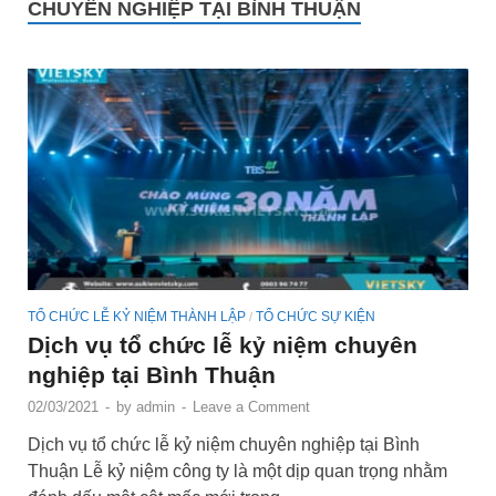
CHUYÊN NGHIỆP TẠI BÌNH THUẬN
TỔ CHỨC LỄ KỶ NIỆM THÀNH LẬP
TỔ CHỨC SỰ KIỆN
/
Dịch vụ tổ chức lễ kỷ niệm chuyên
nghiệp tại Bình Thuận
02/03/2021
-
by
admin
-
Leave a Comment
Dịch vụ tổ chức lễ kỷ niệm chuyên nghiệp tại Bình
Thuận Lễ kỷ niệm công ty là một dịp quan trọng nhằm