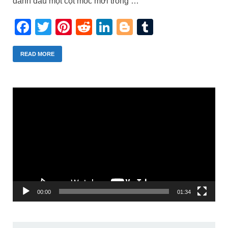
đánh dấu một cột mốc mới trong …
Facebook
Twitter
Pinterest
Reddit
LinkedIn
Blogger
Tumblr
READ MORE
Trình
chơi
Video
00:00
01:34