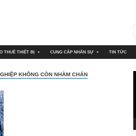
O THUÊ THIẾT BỊ
CUNG CẤP NHÂN SỰ
TIN TỨC
NGHIỆP KHÔNG CÒN NHÀM CHÁN
T
c
V