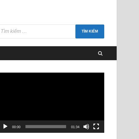
rình
hơi
ideo
00:00
01:34