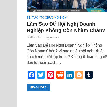
TIN TỨC
TỔ CHỨC HỘI NGHỊ
/
Làm Sao Để Hội Nghị Doanh
Nghiệp Không Còn Nhàm Chán?
08/05/2026
-
by
admin
Làm Sao Để Hội Nghị Doanh Nghiệp Không
Còn Nhàm Chán? Vì sao nhiều hội nghị khiến
khách mời mất tập trung? Không ít doanh nghi
đầu tư ngân sách …
Facebook
Twitter
Pinterest
Reddit
LinkedIn
Blogge
Tum
READ MORE