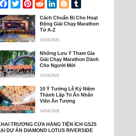
Facebook
Twitter
Pinterest
Reddit
LinkedIn
Blogger
Tumblr
Cách Chuẩn Bị Cho Hoạt
Động Giải Chạy Marathon
Từ A-Z
15/04/2026
Những Lưu Ý Tham Gia
Giải Chạy Marathon Dành
Cho Người Mới
15/04/2026
10 Ý Tưởng Lễ Kỷ Niệm
Thành Lập Tri Ân Nhân
Viên Ấn Tượng
14/04/2026
KHAI TRƯƠNG CỬA HÀNG TIỆN ÍCH GS25
TẠI DỰ ÁN DIAMOND LOTUS RIVERSIDE