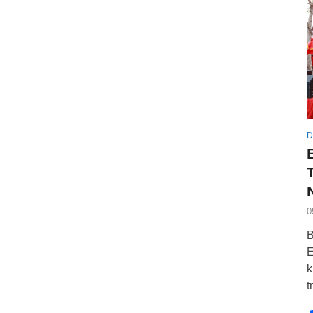
D
0
B
E
k
t