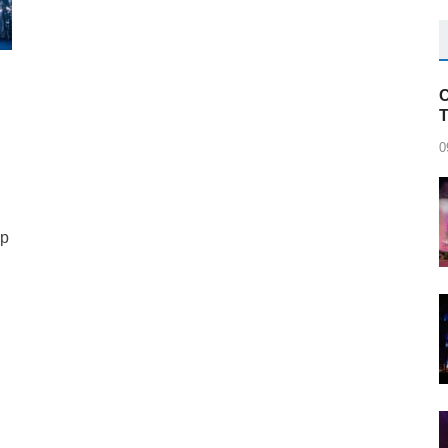
C
0
ệp
r
blr