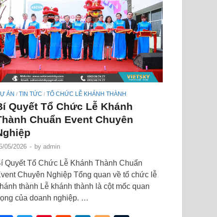
Ự ÁN
TIN TỨC
TỔ CHỨC LỄ KHÁNH THÀNH
/
/
Bí Quyết Tổ Chức Lễ Khánh
Thành Chuẩn Event Chuyên
Nghiệp
5/05/2026
-
by
admin
í Quyết Tổ Chức Lễ Khánh Thành Chuẩn
vent Chuyên Nghiệp Tổng quan về tổ chức lễ
hánh thành Lễ khánh thành là cột mốc quan
rọng của doanh nghiệp. …