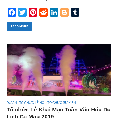
Facebook
Twitter
Pinterest
Reddit
LinkedIn
Blogger
Tumblr
READ MORE
DỰ ÁN
TỔ CHỨC LỄ HỘI
TỔ CHỨC SỰ KIỆN
/
/
Tổ chức Lễ Khai Mạc Tuần Văn Hóa Du
Lịch Cà Mau 2019