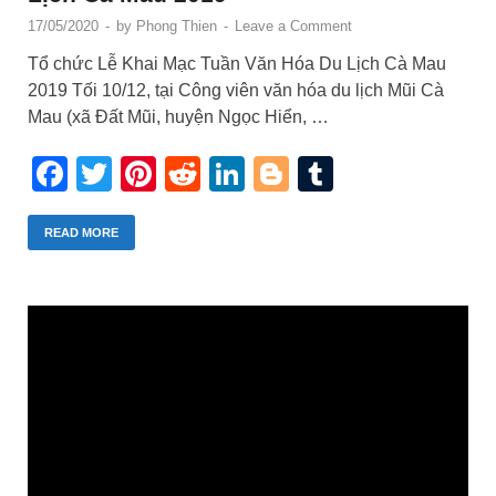
17/05/2020
-
by
Phong Thien
-
Leave a Comment
Tổ chức Lễ Khai Mạc Tuần Văn Hóa Du Lịch Cà Mau
2019 Tối 10/12, tại Công viên văn hóa du lịch Mũi Cà
Mau (xã Đất Mũi, huyện Ngọc Hiển, …
Facebook
Twitter
Pinterest
Reddit
LinkedIn
Blogger
Tumblr
READ MORE
Trình
chơi
Video