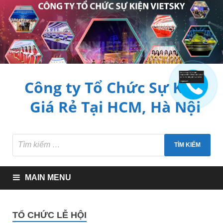
Công ty Tổ Chức Sự Kiện
Giá Rẻ Tại HCM, Hà Nội
MAIN MENU
TỔ CHỨC LỄ HỘI