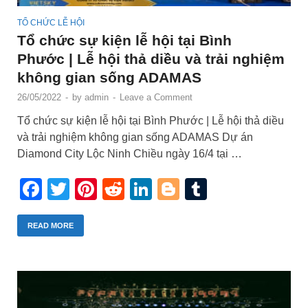
TỔ CHỨC LỄ HỘI
Tổ chức sự kiện lễ hội tại Bình
Phước | Lễ hội thả diều và trải nghiệm
không gian sống ADAMAS
26/05/2022
-
by
admin
-
Leave a Comment
Tổ chức sự kiện lễ hội tại Bình Phước | Lễ hội thả diều
và trải nghiệm không gian sống ADAMAS Dự án
Diamond City Lộc Ninh Chiều ngày 16/4 tại …
Facebook
Twitter
Pinterest
Reddit
LinkedIn
Blogger
Tumblr
READ MORE