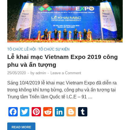
TỔ CHỨC LỄ HỘI
TỔ CHỨC SỰ KIỆN
/
Lễ khai mạc Vietnam Expo 2019 công
phu và ấn tượng
25/05/2020
-
by
admin
-
Leave a Comment
Sáng 10/4/2019 lễ khai mạc Vietnam Expo đã diễn ra
trong không khí tưng bừng, công phu và ấn tượng tại
Trung tâm Triển lãm Quốc tế I.C.E – 91 …
Facebook
Twitter
Pinterest
Reddit
LinkedIn
Blogger
Tumblr
READ MORE