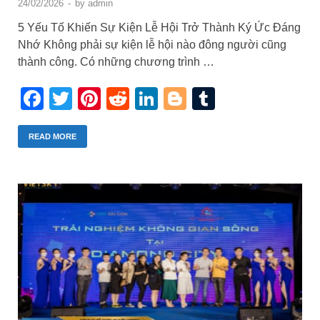
24/02/2026
-
by
admin
5 Yếu Tố Khiến Sự Kiện Lễ Hội Trở Thành Ký Ức Đáng
Nhớ Không phải sự kiện lễ hội nào đông người cũng
thành công. Có những chương trình …
Facebook
Twitter
Pinterest
Reddit
LinkedIn
Blogger
Tumblr
READ MORE