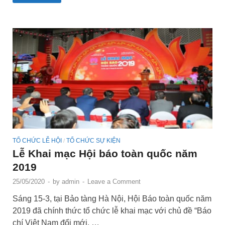
TỔ CHỨC LỄ HỘI
TỔ CHỨC SỰ KIỆN
/
Lễ Khai mạc Hội báo toàn quốc năm
2019
25/05/2020
-
by
admin
-
Leave a Comment
Sáng 15-3, tại Bảo tàng Hà Nội, Hội Báo toàn quốc năm
2019 đã chính thức tổ chức lễ khai mạc với chủ đề “Báo
chí Việt Nam đổi mới, …