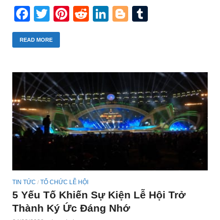
Facebook
Twitter
Pinterest
Reddit
LinkedIn
Blogger
Tumblr
READ MORE
TIN TỨC
TỔ CHỨC LỄ HỘI
/
5 Yếu Tố Khiến Sự Kiện Lễ Hội Trở
Thành Ký Ức Đáng Nhớ