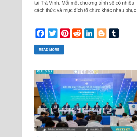
tại Trà Vinh. Mỗi một chương trình sẽ có nhiều
cách thức và mục đích tổ chức khác nhau phục
…
Facebook
Twitter
Pinterest
Reddit
LinkedIn
Blogge
Tum
READ MORE