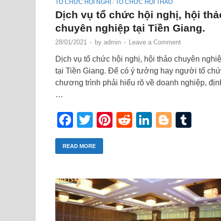
TỔ CHỨC HỘI NGHỊ
TỔ CHỨC HỘI THẢO
/
Dịch vụ tổ chức hội nghị, hội thả
chuyên nghiệp tại Tiền Giang.
28/01/2021
-
by
admin
-
Leave a Comment
Dịch vụ tổ chức hội nghị, hội thảo chuyên nghi
tại Tiền Giang. Để có ý tưởng hay người tổ ch
chương trình phải hiểu rõ về doanh nghiệp, địn
…
Facebook
Twitter
Pinterest
Reddit
LinkedIn
Blogge
Tum
READ MORE