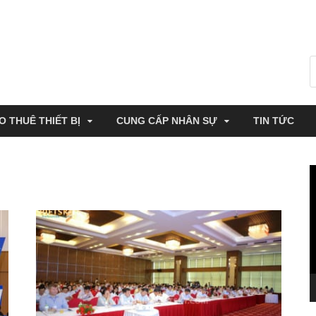
O THUÊ THIẾT BỊ
CUNG CẤP NHÂN SỰ
TIN TỨC
T
c
V