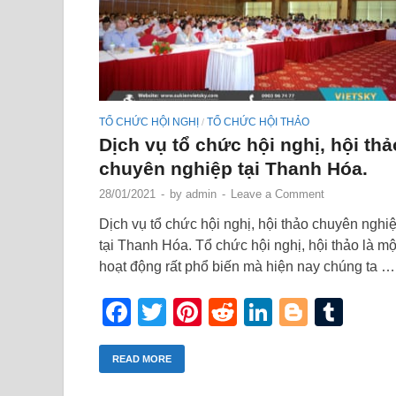
TỔ CHỨC HỘI NGHỊ
TỔ CHỨC HỘI THẢO
/
Dịch vụ tổ chức hội nghị, hội thả
chuyên nghiệp tại Thanh Hóa.
28/01/2021
-
by
admin
-
Leave a Comment
Dịch vụ tổ chức hội nghị, hội thảo chuyên nghi
tại Thanh Hóa. Tổ chức hội nghị, hội thảo là mộ
hoạt động rất phổ biến mà hiện nay chúng ta …
Facebook
Twitter
Pinterest
Reddit
LinkedIn
Blogge
Tum
READ MORE