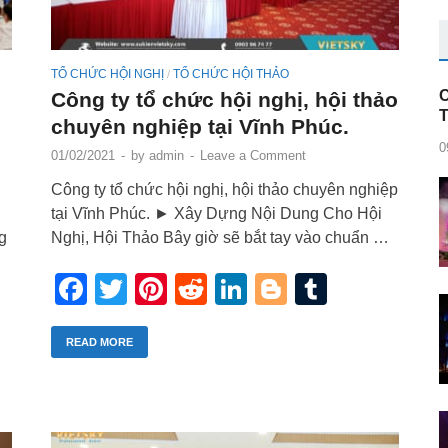
TỔ CHỨC HỘI NGHỊ
TỔ CHỨC HỘI THẢO
/
C
Công ty tổ chức hội nghị, hội thảo
chuyên nghiệp tại Vĩnh Phúc.
0
01/02/2021
-
by
admin
-
Leave a Comment
Công ty tổ chức hội nghị, hội thảo chuyên nghiệp
tại Vĩnh Phúc. ► Xây Dựng Nội Dung Cho Hội
g
Nghị, Hội Thảo Bây giờ sẽ bắt tay vào chuẩn …
Facebook
Twitter
Pinterest
Reddit
LinkedIn
Blogger
Tumblr
r
blr
READ MORE