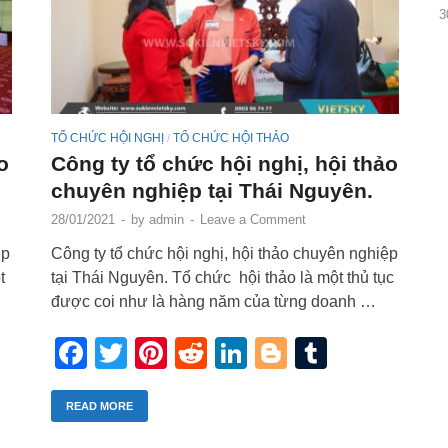
3
TỔ CHỨC HỘI NGHỊ
TỔ CHỨC HỘI THẢO
/
o
Công ty tổ chức hội nghị, hội thảo
chuyên nghiệp tại Thái Nguyên.
28/01/2021
-
by
admin
-
Leave a Comment
ệp
Công ty tổ chức hội nghị, hội thảo chuyên nghiệp
t
tại Thái Nguyên. Tổ chức hội thảo là một thủ tục
được coi như là hàng năm của từng doanh …
r
blr
Facebook
Twitter
Pinterest
Reddit
LinkedIn
Blogger
Tumblr
READ MORE