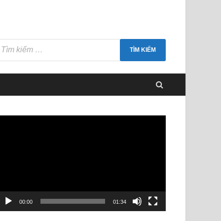
rình
hơi
ideo
00:00
01:34