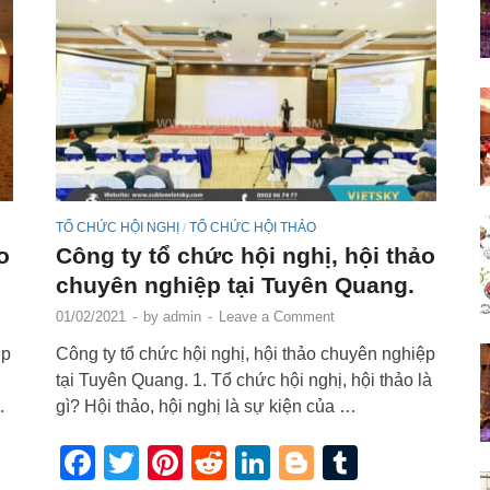
TỔ CHỨC HỘI NGHỊ
TỔ CHỨC HỘI THẢO
/
o
Công ty tổ chức hội nghị, hội thảo
chuyên nghiệp tại Tuyên Quang.
01/02/2021
-
by
admin
-
Leave a Comment
ệp
Công ty tổ chức hội nghị, hội thảo chuyên nghiệp
tại Tuyên Quang. 1. Tổ chức hội nghị, hội thảo là
…
gì? Hội thảo, hội nghị là sự kiện của …
r
blr
Facebook
Twitter
Pinterest
Reddit
LinkedIn
Blogger
Tumblr