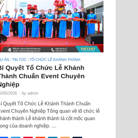
Ự ÁN
TIN TỨC
TỔ CHỨC LỄ KHÁNH THÀNH
/
/
Bí Quyết Tổ Chức Lễ Khánh
Thành Chuẩn Event Chuyên
Nghiệp
5/05/2026
-
by
admin
í Quyết Tổ Chức Lễ Khánh Thành Chuẩn
vent Chuyên Nghiệp Tổng quan về tổ chức lễ
hánh thành Lễ khánh thành là cột mốc quan
rọng của doanh nghiệp. …