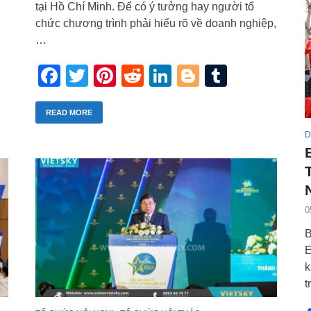
tại Hồ Chí Minh. Để có ý tưởng hay người tổ
chức chương trình phải hiểu rõ về doanh nghiệp,
…
r
blr
Facebook
Twitter
Pinterest
Reddit
LinkedIn
Blogger
Tumblr
READ MORE
D
0
B
E
k
t