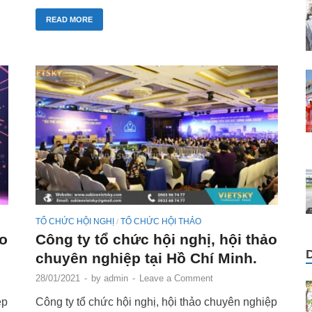
READ MORE
TỔ CHỨC HỘI NGHỊ
TỔ CHỨC HỘI THẢO
/
ảo
Công ty tổ chức hội nghị, hội thảo
chuyên nghiệp tại Hồ Chí Minh.
28/01/2021
-
by
admin
-
Leave a Comment
ệp
Công ty tổ chức hội nghị, hội thảo chuyên nghiệp