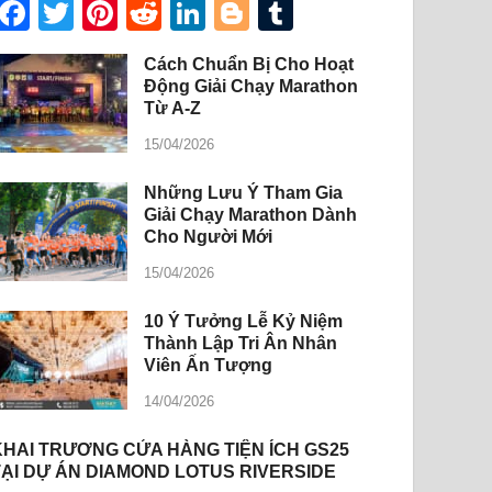
Facebook
Twitter
Pinterest
Reddit
LinkedIn
Blogger
Tumblr
Cách Chuẩn Bị Cho Hoạt
Động Giải Chạy Marathon
Từ A-Z
15/04/2026
Những Lưu Ý Tham Gia
Giải Chạy Marathon Dành
Cho Người Mới
15/04/2026
10 Ý Tưởng Lễ Kỷ Niệm
Thành Lập Tri Ân Nhân
Viên Ấn Tượng
14/04/2026
KHAI TRƯƠNG CỬA HÀNG TIỆN ÍCH GS25
TẠI DỰ ÁN DIAMOND LOTUS RIVERSIDE