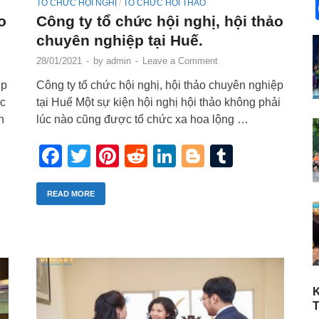
TỔ CHỨC HỘI NGHỊ
TỔ CHỨC HỘI THẢO
/
o
Công ty tổ chức hội nghị, hội thảo
chuyên nghiệp tại Huế.
28/01/2021
-
by
admin
-
Leave a Comment
ệp
Công ty tổ chức hội nghị, hội thảo chuyên nghiệp
ức
tại Huế Một sự kiện hội nghị hội thảo không phải
h
lúc nào cũng được tổ chức xa hoa lộng …
Facebook
Twitter
Pinterest
Reddit
LinkedIn
Blogger
Tumblr
r
blr
READ MORE