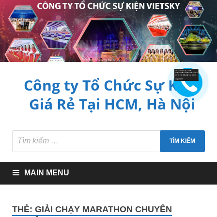
Công ty Tổ Chức Sự Kiện
Giá Rẻ Tại HCM, Hà Nội
MAIN MENU
THẺ:
GIẢI CHẠY MARATHON CHUYÊN