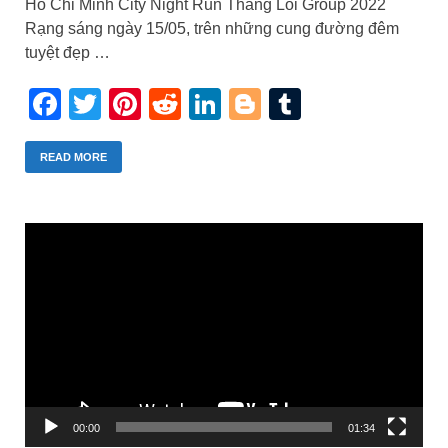
Ho Chi Minh City Night Run Thang Loi Group 2022
Rạng sáng ngày 15/05, trên những cung đường đêm
tuyệt đẹp …
Facebook
Twitter
Pinterest
Reddit
LinkedIn
Blogger
Tumblr
READ MORE
Trình
chơi
Video
00:00
01:34