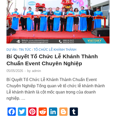
DỰ ÁN
TIN TỨC
TỔ CHỨC LỄ KHÁNH THÀNH
/
/
Bí Quyết Tổ Chức Lễ Khánh Thành
Chuẩn Event Chuyên Nghiệp
05/05/2026
-
by
admin
Bí Quyết Tổ Chức Lễ Khánh Thành Chuẩn Event
Chuyên Nghiệp Tổng quan về tổ chức lễ khánh thành
Lễ khánh thành là cột mốc quan trọng của doanh
nghiệp. …
Facebook
Twitter
Pinterest
Reddit
LinkedIn
Blogger
Tumblr