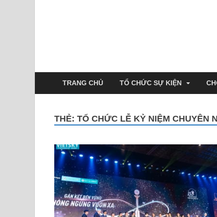
TRANG CHỦ
TỔ CHỨC SỰ KIỆN
CH
THẺ:
TỔ CHỨC LỄ KỶ NIỆM CHUYÊN N