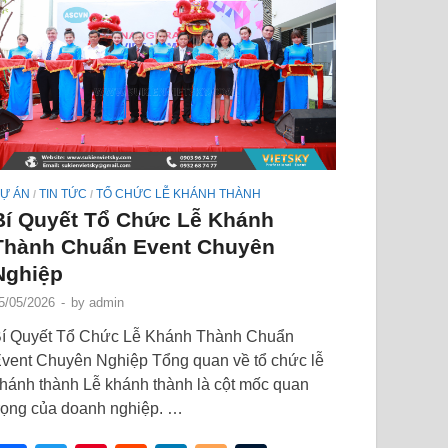
Ự ÁN
TIN TỨC
TỔ CHỨC LỄ KHÁNH THÀNH
/
/
Bí Quyết Tổ Chức Lễ Khánh
Thành Chuẩn Event Chuyên
Nghiệp
5/05/2026
-
by
admin
í Quyết Tổ Chức Lễ Khánh Thành Chuẩn
vent Chuyên Nghiệp Tổng quan về tổ chức lễ
hánh thành Lễ khánh thành là cột mốc quan
rọng của doanh nghiệp. …