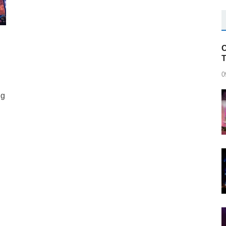
C
0
ng
r
blr