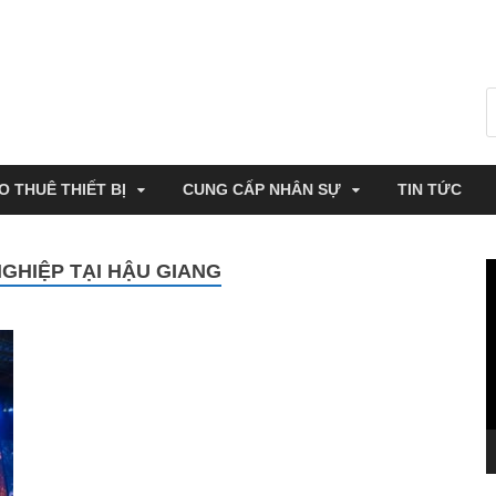
O THUÊ THIẾT BỊ
CUNG CẤP NHÂN SỰ
TIN TỨC
GHIỆP TẠI HẬU GIANG
T
c
V