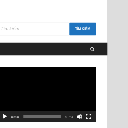
rình
hơi
ideo
00:00
01:34