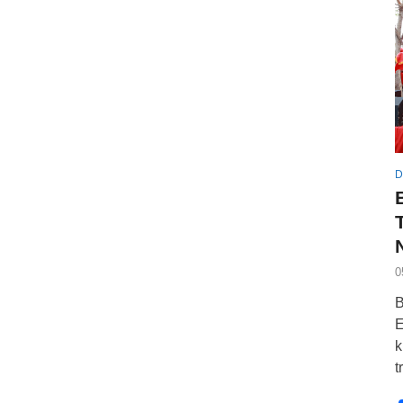
D
0
B
E
k
t