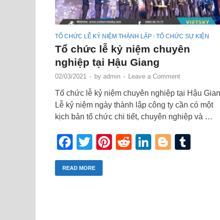
TỔ CHỨC LỄ KỶ NIỆM THÀNH LẬP
TỔ CHỨC SỰ KIỆN
/
Tổ chức lễ kỷ niệm chuyên
nghiệp tại Hậu Giang
02/03/2021
-
by
admin
-
Leave a Comment
Tổ chức lễ kỷ niệm chuyên nghiệp tại Hậu Gia
Lễ kỷ niệm ngày thành lập công ty cần có một
kịch bản tổ chức chi tiết, chuyên nghiệp và …
Facebook
Twitter
Pinterest
Reddit
LinkedIn
Blogge
Tum
READ MORE