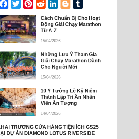
Facebook
Twitter
Pinterest
Reddit
LinkedIn
Blogger
Tumblr
Cách Chuẩn Bị Cho Hoạt
Động Giải Chạy Marathon
Từ A-Z
15/04/2026
Những Lưu Ý Tham Gia
Giải Chạy Marathon Dành
Cho Người Mới
15/04/2026
10 Ý Tưởng Lễ Kỷ Niệm
Thành Lập Tri Ân Nhân
Viên Ấn Tượng
14/04/2026
KHAI TRƯƠNG CỬA HÀNG TIỆN ÍCH GS25
TẠI DỰ ÁN DIAMOND LOTUS RIVERSIDE