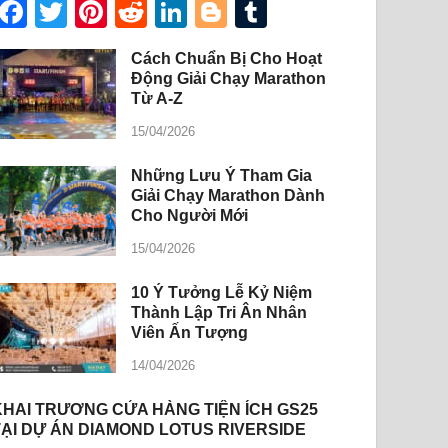
Facebook
Twitter
Pinterest
Reddit
LinkedIn
Blogger
Tumblr
Cách Chuẩn Bị Cho Hoạt
Động Giải Chạy Marathon
Từ A-Z
15/04/2026
Những Lưu Ý Tham Gia
Giải Chạy Marathon Dành
Cho Người Mới
15/04/2026
10 Ý Tưởng Lễ Kỷ Niệm
Thành Lập Tri Ân Nhân
Viên Ấn Tượng
14/04/2026
KHAI TRƯƠNG CỬA HÀNG TIỆN ÍCH GS25
TẠI DỰ ÁN DIAMOND LOTUS RIVERSIDE