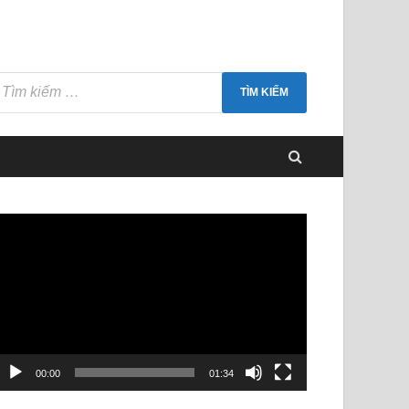
rình
hơi
ideo
00:00
01:34