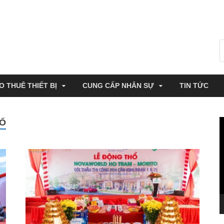
O THUÊ THIẾT BỊ
CUNG CẤP NHÂN SỰ
TIN TỨC
HỔ
T
c
V