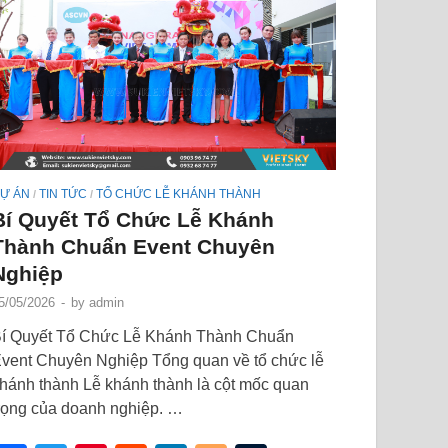
Ự ÁN
TIN TỨC
TỔ CHỨC LỄ KHÁNH THÀNH
/
/
Bí Quyết Tổ Chức Lễ Khánh
Thành Chuẩn Event Chuyên
Nghiệp
5/05/2026
-
by
admin
í Quyết Tổ Chức Lễ Khánh Thành Chuẩn
vent Chuyên Nghiệp Tổng quan về tổ chức lễ
hánh thành Lễ khánh thành là cột mốc quan
rọng của doanh nghiệp. …