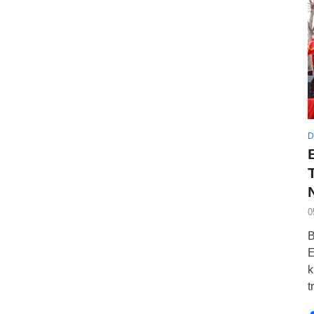
D
0
B
E
k
t