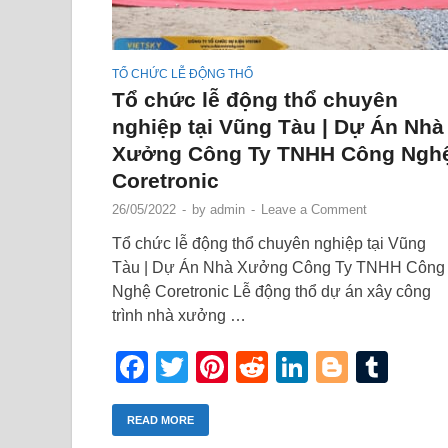
TỔ CHỨC LỄ ĐỘNG THỔ
Tổ chức lễ động thổ chuyên
nghiệp tại Vũng Tàu | Dự Án Nhà
Xưởng Công Ty TNHH Công Ngh
Coretronic
26/05/2022
-
by
admin
-
Leave a Comment
Tổ chức lễ động thổ chuyên nghiệp tại Vũng
Tàu | Dự Án Nhà Xưởng Công Ty TNHH Công
Nghệ Coretronic Lễ động thổ dự án xây công
trình nhà xưởng …
Facebook
Twitter
Pinterest
Reddit
LinkedIn
Blogge
Tum
READ MORE