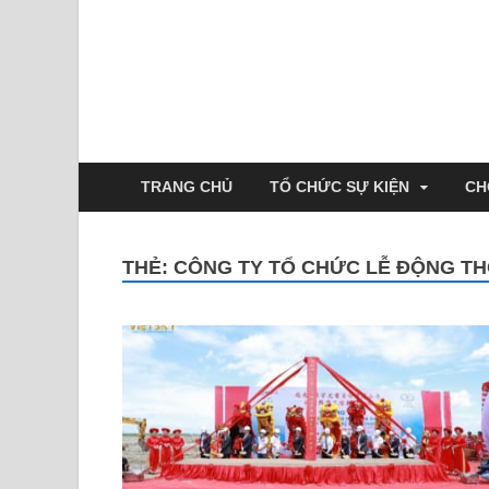
TRANG CHỦ
TỔ CHỨC SỰ KIỆN
CH
THẺ:
CÔNG TY TỔ CHỨC LỄ ĐỘNG T