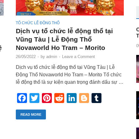
TỔ CHỨC LỄ ĐỘNG THỔ
C
Dịch vụ tổ chức lễ động thổ tại
Vũng Tàu | Lễ Động Thổ
0
ệ
Novaworld Ho Tram – Morito
26/05/2022
-
by
admin
-
Leave a Comment
Dịch vụ tổ chức lễ động thổ tại Vũng Tàu | Lễ
Động Thổ Novaworld Ho Tram – Morito Tổ chức
lễ động thổ là sự kiện quan trọng đánh dấu sự …
Facebook
Twitter
Pinterest
Reddit
LinkedIn
Blogger
Tumblr
r
blr
READ MORE