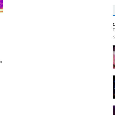
C
0
ăn
r
blr