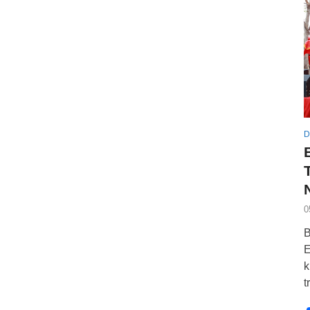
D
0
B
E
k
t