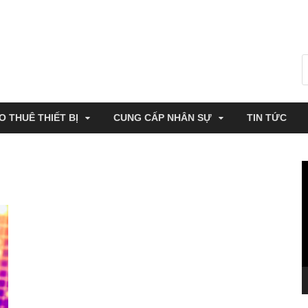
O THUÊ THIẾT BỊ
CUNG CẤP NHÂN SỰ
TIN TỨC
T
c
V