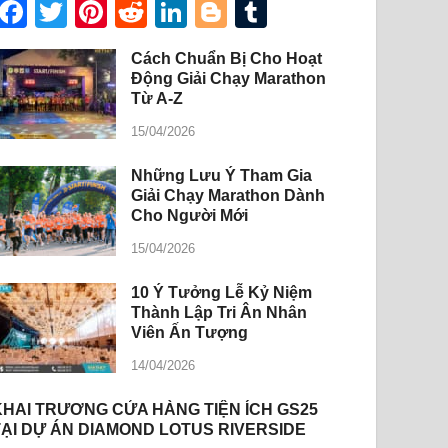
Facebook
Twitter
Pinterest
Reddit
LinkedIn
Blogger
Tumblr
Cách Chuẩn Bị Cho Hoạt
Động Giải Chạy Marathon
Từ A-Z
15/04/2026
Những Lưu Ý Tham Gia
Giải Chạy Marathon Dành
Cho Người Mới
15/04/2026
10 Ý Tưởng Lễ Kỷ Niệm
Thành Lập Tri Ân Nhân
Viên Ấn Tượng
14/04/2026
KHAI TRƯƠNG CỬA HÀNG TIỆN ÍCH GS25
TẠI DỰ ÁN DIAMOND LOTUS RIVERSIDE