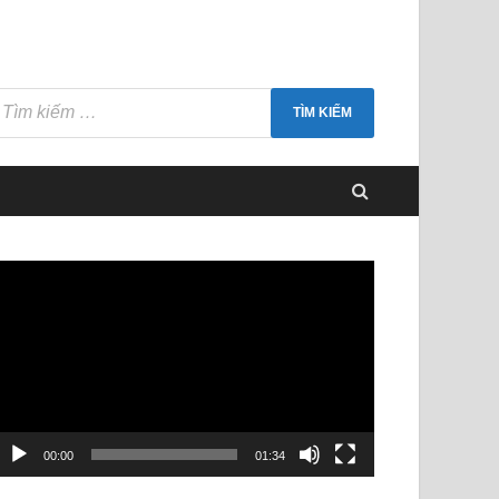
rình
hơi
ideo
00:00
01:34