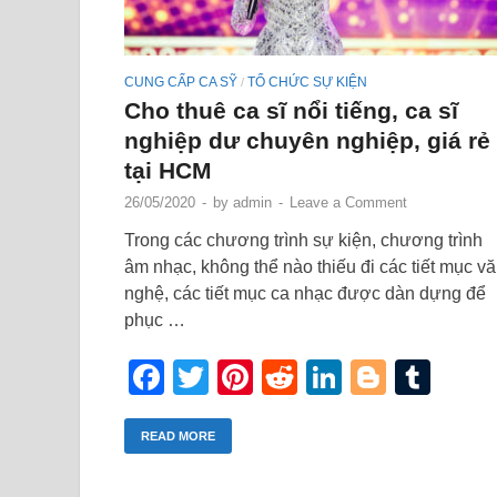
CUNG CẤP CA SỸ
TỔ CHỨC SỰ KIỆN
/
Cho thuê ca sĩ nổi tiếng, ca sĩ
nghiệp dư chuyên nghiệp, giá rẻ
tại HCM
26/05/2020
-
by
admin
-
Leave a Comment
Trong các chương trình sự kiện, chương trình
âm nhạc, không thể nào thiếu đi các tiết mục v
nghệ, các tiết mục ca nhạc được dàn dựng để
phục …
Facebook
Twitter
Pinterest
Reddit
LinkedIn
Blogge
Tum
READ MORE