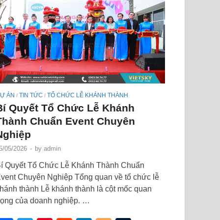
Ự ÁN
TIN TỨC
TỔ CHỨC LỄ KHÁNH THÀNH
/
/
Bí Quyết Tổ Chức Lễ Khánh
Thành Chuẩn Event Chuyên
Nghiệp
5/05/2026
-
by
admin
í Quyết Tổ Chức Lễ Khánh Thành Chuẩn
vent Chuyên Nghiệp Tổng quan về tổ chức lễ
hánh thành Lễ khánh thành là cột mốc quan
rọng của doanh nghiệp. …