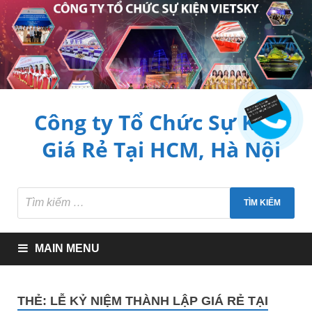
Công ty Tổ Chức Sự Kiện
Giá Rẻ Tại HCM, Hà Nội
MAIN MENU
THẺ:
LỄ KỶ NIỆM THÀNH LẬP GIÁ RẺ TẠI