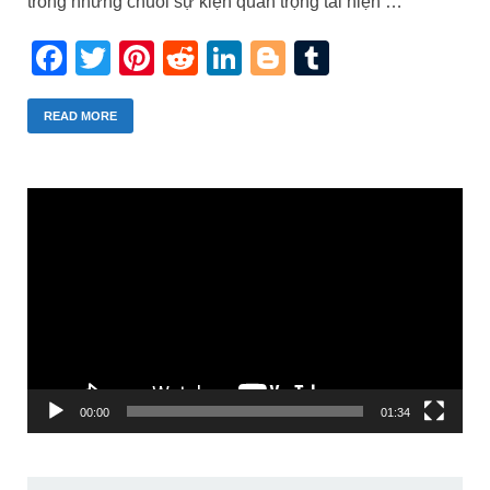
trong những chuỗi sự kiện quan trọng tái hiện …
Facebook
Twitter
Pinterest
Reddit
LinkedIn
Blogger
Tumblr
READ MORE
Trình
chơi
Video
00:00
01:34