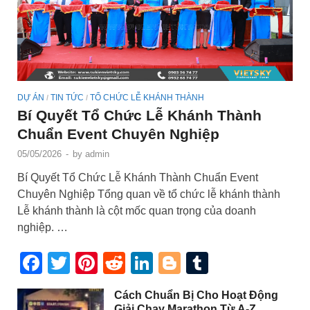
DỰ ÁN
TIN TỨC
TỔ CHỨC LỄ KHÁNH THÀNH
/
/
Bí Quyết Tổ Chức Lễ Khánh Thành
Chuẩn Event Chuyên Nghiệp
05/05/2026
-
by
admin
Bí Quyết Tổ Chức Lễ Khánh Thành Chuẩn Event
Chuyên Nghiệp Tổng quan về tổ chức lễ khánh thành
Lễ khánh thành là cột mốc quan trọng của doanh
nghiệp. …
Facebook
Twitter
Pinterest
Reddit
LinkedIn
Blogger
Tumblr
Cách Chuẩn Bị Cho Hoạt Động
Giải Chạy Marathon Từ A-Z