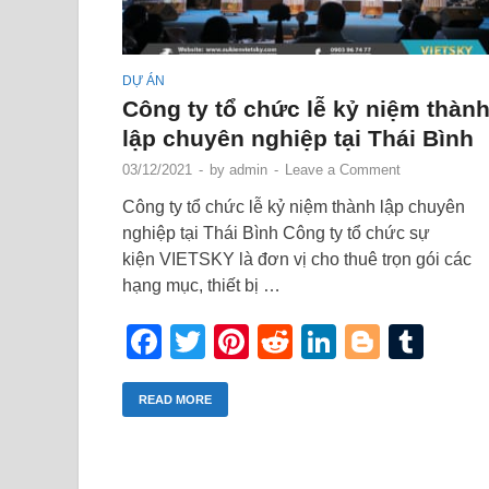
DỰ ÁN
Công ty tổ chức lễ kỷ niệm thàn
lập chuyên nghiệp tại Thái Bình
03/12/2021
-
by
admin
-
Leave a Comment
Công ty tổ chức lễ kỷ niệm thành lập chuyên
nghiệp tại Thái Bình Công ty tổ chức sự
kiện VIETSKY là đơn vị cho thuê trọn gói các
hạng mục, thiết bị …
Facebook
Twitter
Pinterest
Reddit
LinkedIn
Blogge
Tum
READ MORE