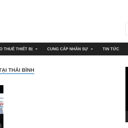
O THUÊ THIẾT BỊ
CUNG CẤP NHÂN SỰ
TIN TỨC
TẠI THÁI BÌNH
T
c
V