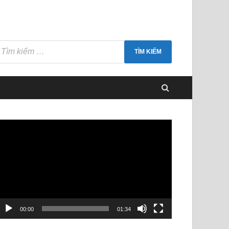
rình
hơi
ideo
00:00
01:34