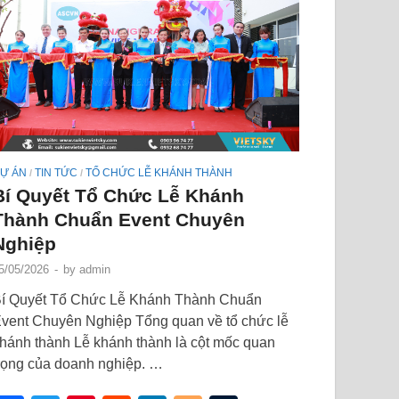
Ự ÁN
TIN TỨC
TỔ CHỨC LỄ KHÁNH THÀNH
/
/
Bí Quyết Tổ Chức Lễ Khánh
Thành Chuẩn Event Chuyên
Nghiệp
5/05/2026
-
by
admin
í Quyết Tổ Chức Lễ Khánh Thành Chuẩn
vent Chuyên Nghiệp Tổng quan về tổ chức lễ
hánh thành Lễ khánh thành là cột mốc quan
rọng của doanh nghiệp. …