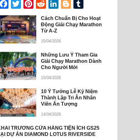
Facebook
Twitter
Pinterest
Reddit
LinkedIn
Blogger
Tumblr
Cách Chuẩn Bị Cho Hoạt
Động Giải Chạy Marathon
Từ A-Z
15/04/2026
Những Lưu Ý Tham Gia
Giải Chạy Marathon Dành
Cho Người Mới
15/04/2026
10 Ý Tưởng Lễ Kỷ Niệm
Thành Lập Tri Ân Nhân
Viên Ấn Tượng
14/04/2026
KHAI TRƯƠNG CỬA HÀNG TIỆN ÍCH GS25
TẠI DỰ ÁN DIAMOND LOTUS RIVERSIDE