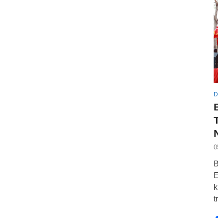
D
0
B
E
k
t