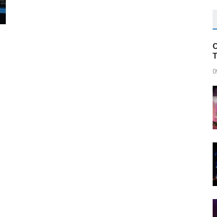
C
h
0
r
blr