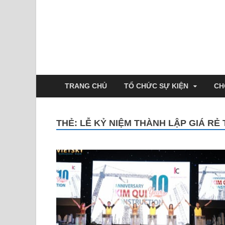
TRANG CHỦ
TỔ CHỨC SỰ KIỆN
CH
THẺ:
LỄ KỶ NIỆM THÀNH LẬP GIÁ RẺ 