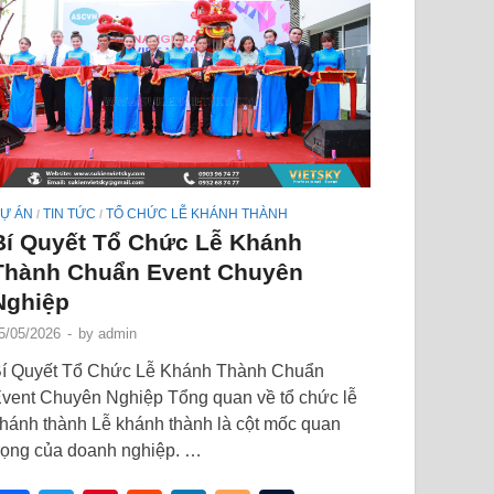
Ự ÁN
TIN TỨC
TỔ CHỨC LỄ KHÁNH THÀNH
/
/
Bí Quyết Tổ Chức Lễ Khánh
Thành Chuẩn Event Chuyên
Nghiệp
5/05/2026
-
by
admin
í Quyết Tổ Chức Lễ Khánh Thành Chuẩn
vent Chuyên Nghiệp Tổng quan về tổ chức lễ
hánh thành Lễ khánh thành là cột mốc quan
rọng của doanh nghiệp. …