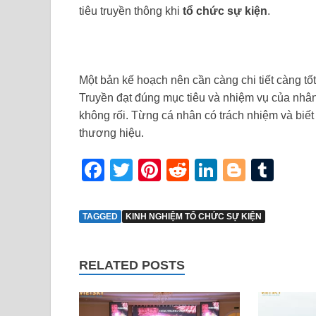
tiêu truyền thông khi
tổ chức sự kiện
.
Một bản kế hoạch nên cần càng chi tiết càng tố
Truyền đạt đúng mục tiêu và nhiệm vụ của nhân
không rối. Từng cá nhân có trách nhiệm và biết
thương hiệu.
Facebook
Twitter
Pinterest
Reddit
LinkedIn
Blogge
Tum
TAGGED
KINH NGHIỆM TỔ CHỨC SỰ KIỆN
RELATED POSTS