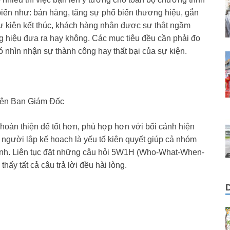
biến như: bán hàng, tăng sự phổ biến thương hiệu, gắn
ự kiện kết thúc, khách hàng nhận được sự thật ngầm
ng hiệu đưa ra hay không. Các mục tiêu đều cần phải đo
 nhìn nhận sự thành công hay thất bại của sự kiện.
 lên Ban Giám Đốc
oàn thiện để tốt hơn, phù hợp hơn với bối cảnh hiện
 người lập kế hoạch là yếu tố kiên quyết giúp cả nhóm
ính. Liên tục đặt những câu hỏi 5W1H (Who-What-When-
hấy tất cả câu trả lời đều hài lòng.