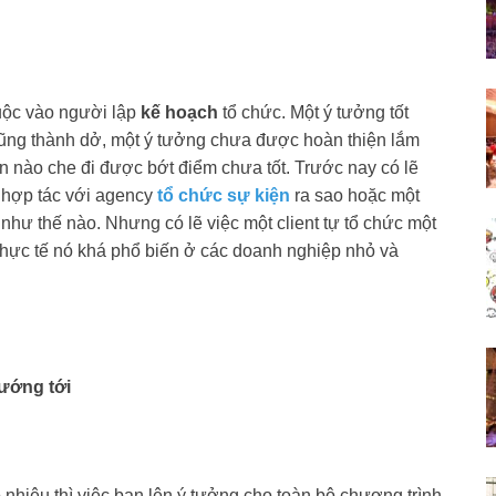
uộc vào người lập
kế hoạch
tổ chức. Một ý tưởng tốt
cũng thành dở, một ý tưởng chưa được hoàn thiện lắm
n nào che đi được bớt điểm chưa tốt. Trước nay có lẽ
t hợp tác với agency
tổ chức sự kiện
ra sao hoặc một
 như thế nào. Nhưng có lẽ việc một client tự tổ chức một
 thực tế nó khá phổ biến ở các doanh nghiệp nhỏ và
ướng tới
 nhiêu thì việc bạn lên ý tưởng cho toàn bộ chương trình