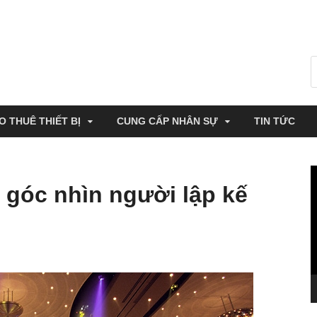
O THUÊ THIẾT BỊ
CUNG CẤP NHÂN SỰ
TIN TỨC
T
 góc nhìn người lập kế
c
V