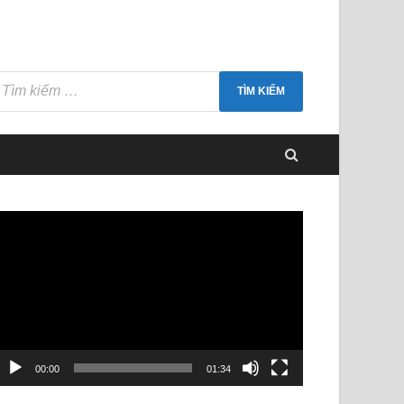
rình
hơi
ideo
00:00
01:34