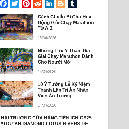
Facebook
Twitter
Pinterest
Reddit
LinkedIn
Blogger
Tumblr
Cách Chuẩn Bị Cho Hoạt
Động Giải Chạy Marathon
Từ A-Z
15/04/2026
Những Lưu Ý Tham Gia
Giải Chạy Marathon Dành
Cho Người Mới
15/04/2026
10 Ý Tưởng Lễ Kỷ Niệm
Thành Lập Tri Ân Nhân
Viên Ấn Tượng
14/04/2026
KHAI TRƯƠNG CỬA HÀNG TIỆN ÍCH GS25
TẠI DỰ ÁN DIAMOND LOTUS RIVERSIDE