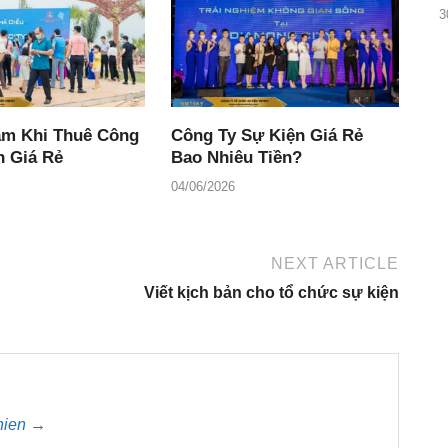
3
ầm Khi Thuê Công
Công Ty Sự Kiện Giá Rẻ
n Giá Rẻ
Bao Nhiêu Tiền?
04/06/2026
NEXT ARTICLE
Viết kịch bản cho tổ chức sự kiện
Thien →