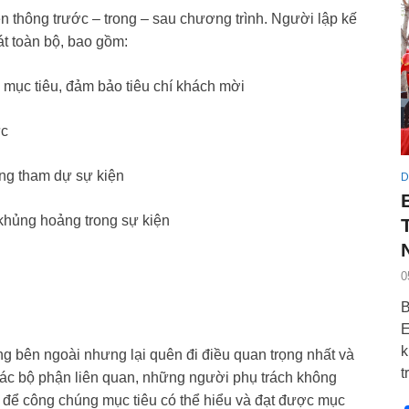
ền thông trước – trong – sau chương trình. Người lập kế
át toàn bộ, bao gồm:
 mục tiêu, đảm bảo tiêu chí khách mời
ức
ông tham dự sự kiện
D
khủng hoảng trong sự kiện
0
B
E
k
ng bên ngoài nhưng lại quên đi điều quan trọng nhất và
t
 các bộ phận liên quan, những người phụ trách không
hó để công chúng mục tiêu có thể hiểu và đạt được mục