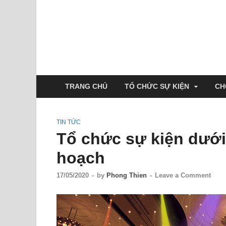
TRANG CHỦ
TỔ CHỨC SỰ KIỆN
CH
TIN TỨC
Tổ chức sự kiện dưới
hoạch
17/05/2020
-
by
Phong Thien
-
Leave a Comment