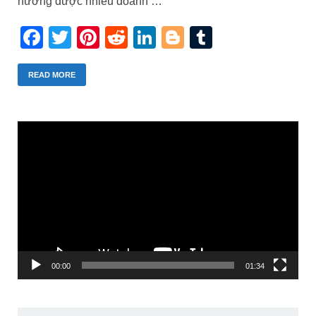
hướng được nhiều doanh …
Facebook
Twitter
Pinterest
Reddit
LinkedIn
Blogger
Tumblr
READ MORE
Trình
chơi
Video
00:00
01:34