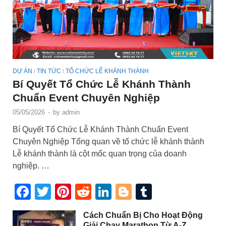
DỰ ÁN
TIN TỨC
TỔ CHỨC LỄ KHÁNH THÀNH
/
/
Bí Quyết Tổ Chức Lễ Khánh Thành
Chuẩn Event Chuyên Nghiệp
05/05/2026
-
by
admin
Bí Quyết Tổ Chức Lễ Khánh Thành Chuẩn Event
Chuyên Nghiệp Tổng quan về tổ chức lễ khánh thành
Lễ khánh thành là cột mốc quan trọng của doanh
nghiệp. …
Facebook
Twitter
Pinterest
Reddit
LinkedIn
Blogger
Tumblr
Cách Chuẩn Bị Cho Hoạt Động
Giải Chạy Marathon Từ A-Z