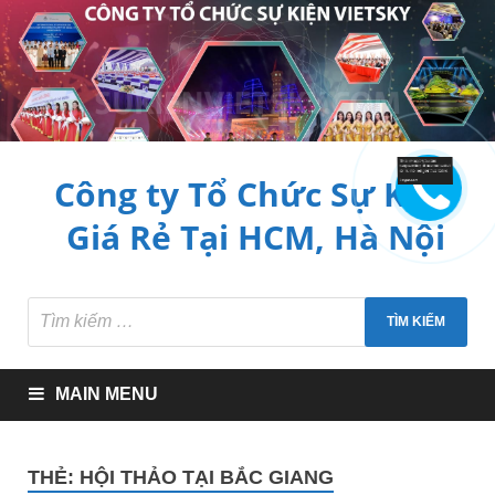
Công ty Tổ Chức Sự Kiện
Giá Rẻ Tại HCM, Hà Nội
MAIN MENU
THẺ:
HỘI THẢO TẠI BẮC GIANG