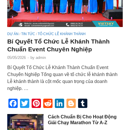
DỰ ÁN
TIN TỨC
TỔ CHỨC LỄ KHÁNH THÀNH
/
/
Bí Quyết Tổ Chức Lễ Khánh Thành
Chuẩn Event Chuyên Nghiệp
05/05/2026
-
by
admin
Bí Quyết Tổ Chức Lễ Khánh Thành Chuẩn Event
Chuyên Nghiệp Tổng quan về tổ chức lễ khánh thành
Lễ khánh thành là cột mốc quan trọng của doanh
nghiệp. …
Facebook
Twitter
Pinterest
Reddit
LinkedIn
Blogger
Tumblr
Cách Chuẩn Bị Cho Hoạt Động
Giải Chạy Marathon Từ A-Z