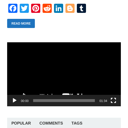
Facebook
Twitter
Pinterest
Reddit
LinkedIn
Blogger
Tumblr
READ MORE
Trình
chơi
Video
00:00
01:34
POPULAR
COMMENTS
TAGS