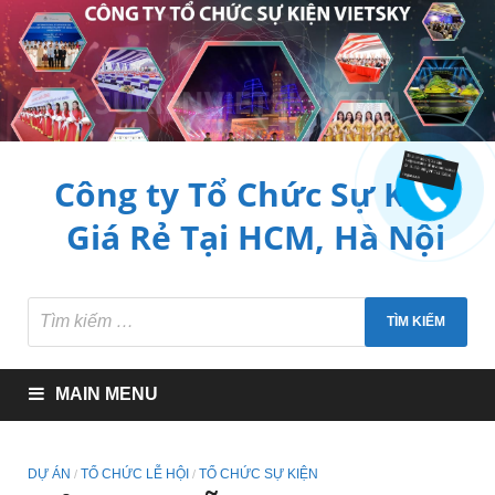
Công ty Tổ Chức Sự Kiện
Giá Rẻ Tại HCM, Hà Nội
MAIN MENU
DỰ ÁN
TỔ CHỨC LỄ HỘI
TỔ CHỨC SỰ KIỆN
/
/