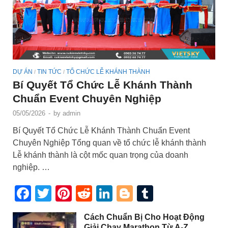
DỰ ÁN
TIN TỨC
TỔ CHỨC LỄ KHÁNH THÀNH
/
/
Bí Quyết Tổ Chức Lễ Khánh Thành
Chuẩn Event Chuyên Nghiệp
05/05/2026
-
by
admin
Bí Quyết Tổ Chức Lễ Khánh Thành Chuẩn Event
Chuyên Nghiệp Tổng quan về tổ chức lễ khánh thành
Lễ khánh thành là cột mốc quan trọng của doanh
nghiệp. …
Facebook
Twitter
Pinterest
Reddit
LinkedIn
Blogger
Tumblr
Cách Chuẩn Bị Cho Hoạt Động
Giải Chạy Marathon Từ A-Z