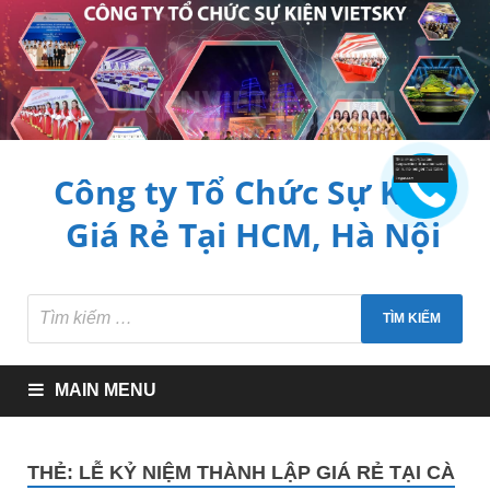
Công ty Tổ Chức Sự Kiện
Giá Rẻ Tại HCM, Hà Nội
MAIN MENU
THẺ:
LỄ KỶ NIỆM THÀNH LẬP GIÁ RẺ TẠI CÀ