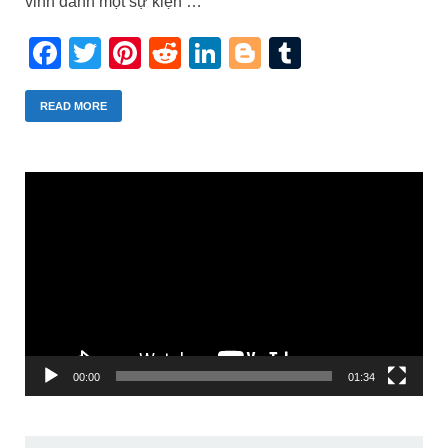
vinh danh một sự kiện …
Facebook
Twitter
Pinterest
Reddit
LinkedIn
Blogger
Tumblr
READ MORE
Trình
chơi
Video
00:00
01:34