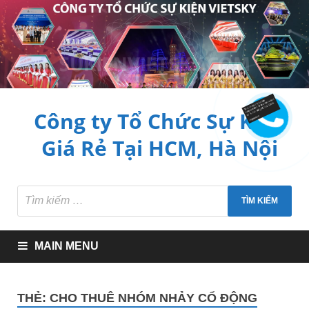
Công ty Tổ Chức Sự Kiện
Giá Rẻ Tại HCM, Hà Nội
MAIN MENU
THẺ:
CHO THUÊ NHÓM NHẢY CỔ ĐỘNG