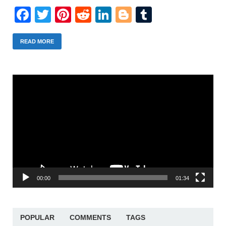
Facebook
Twitter
Pinterest
Reddit
LinkedIn
Blogger
Tumblr
READ MORE
Trình
chơi
Video
00:00
01:34
POPULAR
COMMENTS
TAGS