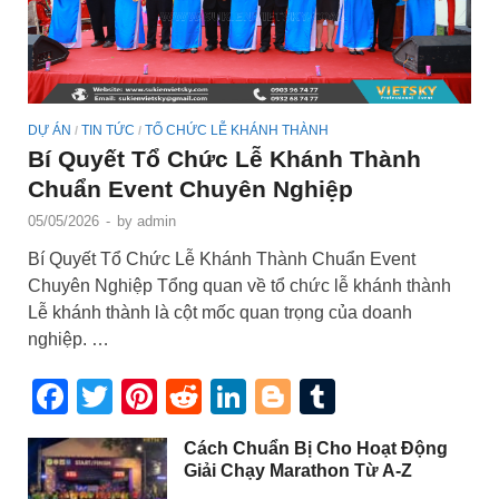
DỰ ÁN
TIN TỨC
TỔ CHỨC LỄ KHÁNH THÀNH
/
/
Bí Quyết Tổ Chức Lễ Khánh Thành
Chuẩn Event Chuyên Nghiệp
05/05/2026
-
by
admin
Bí Quyết Tổ Chức Lễ Khánh Thành Chuẩn Event
Chuyên Nghiệp Tổng quan về tổ chức lễ khánh thành
Lễ khánh thành là cột mốc quan trọng của doanh
nghiệp. …
Facebook
Twitter
Pinterest
Reddit
LinkedIn
Blogger
Tumblr
Cách Chuẩn Bị Cho Hoạt Động
Giải Chạy Marathon Từ A-Z