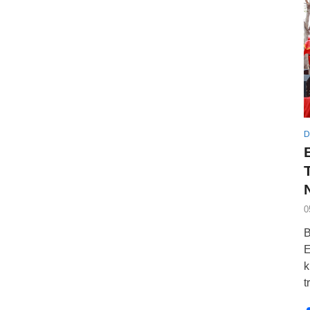
D
0
B
E
k
t