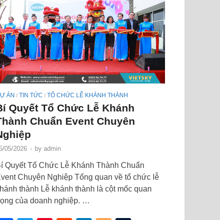
Ự ÁN
TIN TỨC
TỔ CHỨC LỄ KHÁNH THÀNH
/
/
Bí Quyết Tổ Chức Lễ Khánh
Thành Chuẩn Event Chuyên
Nghiệp
5/05/2026
-
by
admin
í Quyết Tổ Chức Lễ Khánh Thành Chuẩn
vent Chuyên Nghiệp Tổng quan về tổ chức lễ
hánh thành Lễ khánh thành là cột mốc quan
rọng của doanh nghiệp. …