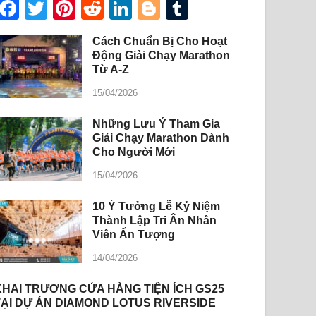
Facebook
Twitter
Pinterest
Reddit
LinkedIn
Blogger
Tumblr
Cách Chuẩn Bị Cho Hoạt
Động Giải Chạy Marathon
Từ A-Z
15/04/2026
Những Lưu Ý Tham Gia
Giải Chạy Marathon Dành
Cho Người Mới
15/04/2026
10 Ý Tưởng Lễ Kỷ Niệm
Thành Lập Tri Ân Nhân
Viên Ấn Tượng
14/04/2026
KHAI TRƯƠNG CỬA HÀNG TIỆN ÍCH GS25
TẠI DỰ ÁN DIAMOND LOTUS RIVERSIDE