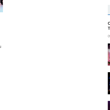
C
0
u
r
blr