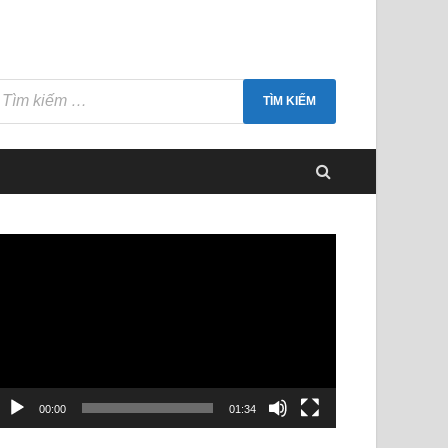
rình
hơi
ideo
00:00
01:34