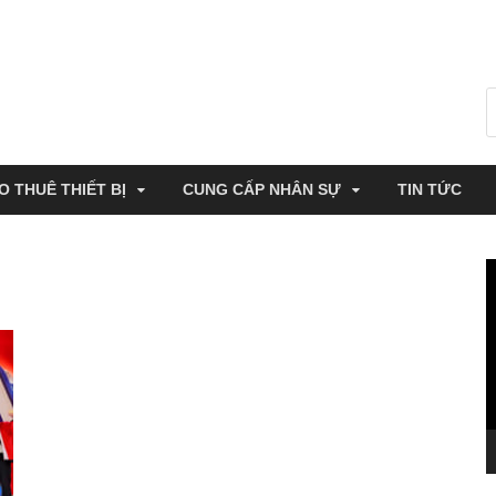
O THUÊ THIẾT BỊ
CUNG CẤP NHÂN SỰ
TIN TỨC
T
c
V