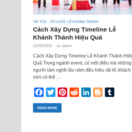
TIN TỨC
TỔ CHỨC LỄ KHÁNH THÀNH
/
Cách Xây Dựng Timeline Lễ
Khánh Thành Hiệu Quả
21/05/2026
-
by
admin
Cách Xây Dựng Timeline Lễ Khánh Thành Hiệ
Quả Trong ngành event, có một điều mà những
người làm nghề lâu năm đều hiểu rất rõ: khách
mời có thể …
Facebook
Twitter
Pinterest
Reddit
LinkedIn
Blogge
Tum
READ MORE