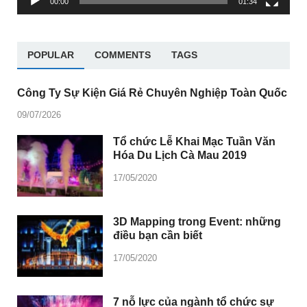
00:00
01:34
POPULAR
COMMENTS
TAGS
Công Ty Sự Kiện Giá Rẻ Chuyên Nghiệp Toàn Quốc
09/07/2026
Tổ chức Lễ Khai Mạc Tuần Văn
Hóa Du Lịch Cà Mau 2019
17/05/2020
3D Mapping trong Event: những
điều bạn cần biết
17/05/2020
7 nỗ lực của ngành tổ chức sự