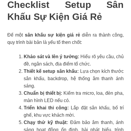
Checklist Setup Sân
Khấu Sự Kiện Giá Rẻ
Để một
sân khấu sự kiện giá rẻ
diễn ra thành công,
quy trình bài bản là yếu tố then chốt:
Khảo sát và lên ý tưởng:
Hiểu rõ yêu cầu, chủ
đề, ngân sách, địa điểm tổ chức.
Thiết kế setup sân khấu:
Lựa chọn kích thước
sân khấu, backdrop, hệ thống âm thanh ánh
sáng.
Chuẩn bị thiết bị:
Kiểm tra micro, loa, đèn pha,
màn hình LED nếu có.
Triển khai thi công:
Lắp đặt sân khấu, bố trí
ghế, khu vực khách mời.
Chạy thử kỹ thuật:
Đảm bảo âm thanh, ánh
sáng hoạt động ổn định, bài phát biểu, trình