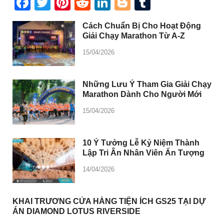
Facebook
Twitter
Pinterest
Reddit
LinkedIn
Blogger
Tumblr
Cách Chuẩn Bị Cho Hoạt Động
Giải Chạy Marathon Từ A-Z
15/04/2026
Những Lưu Ý Tham Gia Giải Chạy
Marathon Dành Cho Người Mới
15/04/2026
10 Ý Tưởng Lễ Kỷ Niệm Thành
Lập Tri Ân Nhân Viên Ấn Tượng
14/04/2026
KHAI TRƯƠNG CỬA HÀNG TIỆN ÍCH GS25 TẠI DỰ
ÁN DIAMOND LOTUS RIVERSIDE