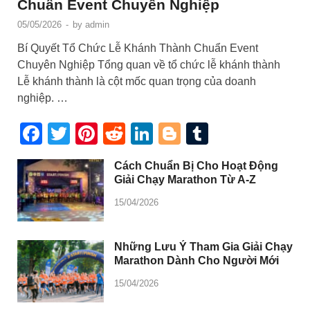
Chuẩn Event Chuyên Nghiệp
05/05/2026
-
by
admin
Bí Quyết Tổ Chức Lễ Khánh Thành Chuẩn Event
Chuyên Nghiệp Tổng quan về tổ chức lễ khánh thành
Lễ khánh thành là cột mốc quan trọng của doanh
nghiệp. …
Facebook
Twitter
Pinterest
Reddit
LinkedIn
Blogger
Tumblr
Cách Chuẩn Bị Cho Hoạt Động
Giải Chạy Marathon Từ A-Z
15/04/2026
Những Lưu Ý Tham Gia Giải Chạy
Marathon Dành Cho Người Mới
15/04/2026