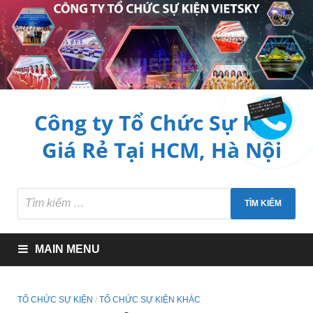
Công ty Tổ Chức Sự Kiện
Giá Rẻ Tại HCM, Hà Nội
MAIN MENU
TỔ CHỨC SỰ KIỆN
TỔ CHỨC SỰ KIỆN KHÁC
/