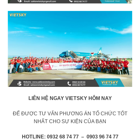
LIÊN HỆ NGAY VIETSKY HÔM NAY
ĐỂ ĐƯỢC TƯ VẤN PHƯƠNG ÁN TỔ CHỨC TỐT
NHẤT CHO SỰ KIỆN CỦA BẠN
HOTLINE: 0932 68 74 77 – 0903 96 74 77