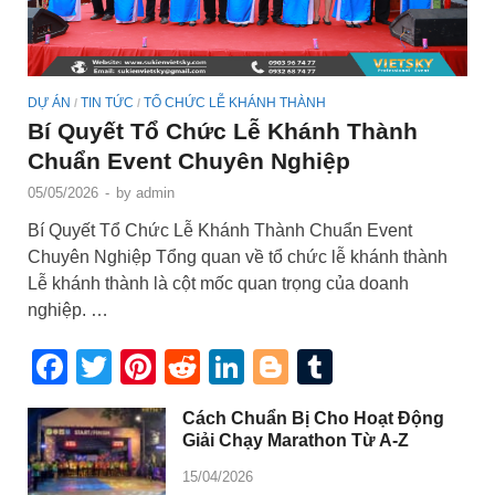
DỰ ÁN
TIN TỨC
TỔ CHỨC LỄ KHÁNH THÀNH
/
/
Bí Quyết Tổ Chức Lễ Khánh Thành
Chuẩn Event Chuyên Nghiệp
05/05/2026
-
by
admin
Bí Quyết Tổ Chức Lễ Khánh Thành Chuẩn Event
Chuyên Nghiệp Tổng quan về tổ chức lễ khánh thành
Lễ khánh thành là cột mốc quan trọng của doanh
nghiệp. …
Facebook
Twitter
Pinterest
Reddit
LinkedIn
Blogger
Tumblr
Cách Chuẩn Bị Cho Hoạt Động
Giải Chạy Marathon Từ A-Z
15/04/2026