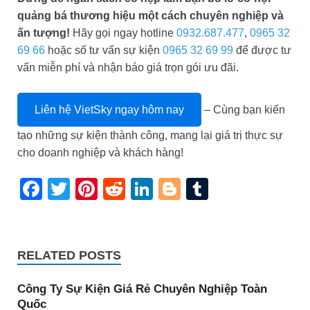
quảng bá thương hiệu một cách chuyên nghiệp và
ấn tượng!
Hãy gọi ngay hotline
0932.687.477
,
0965 32
69 66
hoặc số tư vấn sự kiện
0965 32 69 99
để được tư
vấn miễn phí và nhận báo giá trọn gói ưu đãi.
Liên hệ VietSky ngay hôm nay
– Cùng bạn kiến
tạo những sự kiện thành công, mang lại giá trị thực sự
cho doanh nghiệp và khách hàng!
Facebook
Twitter
Pinterest
Reddit
LinkedIn
Blogger
Tumblr
RELATED POSTS
Công Ty Sự Kiện Giá Rẻ Chuyên Nghiệp Toàn
Quốc