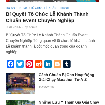
DỰ ÁN
TIN TỨC
TỔ CHỨC LỄ KHÁNH THÀNH
/
/
Bí Quyết Tổ Chức Lễ Khánh Thành
Chuẩn Event Chuyên Nghiệp
05/05/2026
-
by
admin
Bí Quyết Tổ Chức Lễ Khánh Thành Chuẩn Event
Chuyên Nghiệp Tổng quan về tổ chức lễ khánh thành
Lễ khánh thành là cột mốc quan trọng của doanh
nghiệp. …
Facebook
Twitter
Pinterest
Reddit
LinkedIn
Blogger
Tumblr
Cách Chuẩn Bị Cho Hoạt Động
Giải Chạy Marathon Từ A-Z
15/04/2026
Những Lưu Ý Tham Gia Giải Chạy