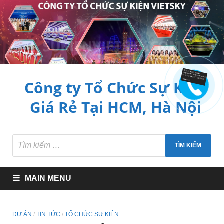
Công ty Tổ Chức Sự Kiện
Giá Rẻ Tại HCM, Hà Nội
MAIN MENU
DỰ ÁN
TIN TỨC
TỔ CHỨC SỰ KIỆN
/
/