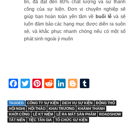
tín, đã đạt đến 80% chất lượng và sự thành
công của sự kiện. Đơn vị chuyên nghiệp sẽ
giúp bạn hoàn toàn yên tâm về
buổi lễ
và sẽ
luôn đảm bảo các hạng mục được diên ra suôn
sẻ, và khắc phục nhanh chóng nếu có một số
phát sinh ngoài ý muốn
Facebook
Twitter
Pinterest
Reddit
LinkedIn
Blogger
Tumblr
TAGGED
CÔNG TY SỰ KIỆN
DỊCH VỤ SỰ KIỆN
ĐỘNG THỔ
HỘI NGHỊ
HỘI THẢO
KHAI TRƯƠNG
KHÁNH THÀNH
KHỞI CÔNG
LỄ KỶ NIỆM
LỄ RA MẮT SẢN PHẨM
ROADSHOW
TẤT NIÊN
TIỆC TÂN GIA
TỔ CHỨC SỰ KIỆN