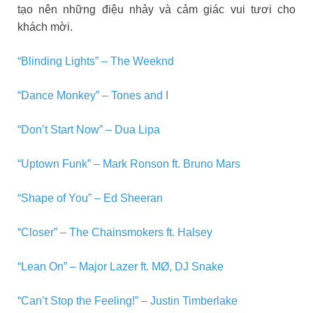
tạo nên những điệu nhảy và cảm giác vui tươi cho
khách mời.
“Blinding Lights” – The Weeknd
“Dance Monkey” – Tones and I
“Don’t Start Now” – Dua Lipa
“Uptown Funk” – Mark Ronson ft. Bruno Mars
“Shape of You” – Ed Sheeran
“Closer” – The Chainsmokers ft. Halsey
“Lean On” – Major Lazer ft. MØ, DJ Snake
“Can’t Stop the Feeling!” – Justin Timberlake