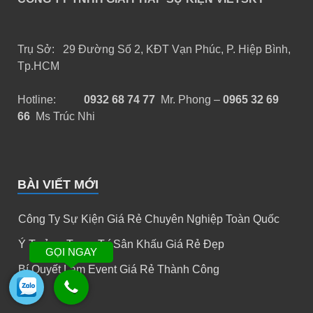
Trụ Sở: 29 Đường Số 2, KĐT Vạn Phúc, P. Hiệp Bình,
Tp.HCM
Hotline:
0932 68 74 77
Mr. Phong –
0965 32 69
66
Ms Trúc Nhi
BÀI VIẾT MỚI
Công Ty Sự Kiện Giá Rẻ Chuyên Nghiệp Toàn Quốc
Ý Tưởng Trang Trí Sân Khấu Giá Rẻ Đẹp
GỌI NGAY
Bí Quyết Làm Event Giá Rẻ Thành Công