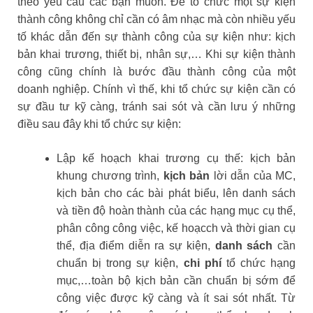
theo yêu cầu các bạn muốn. Để tổ chức một sự kiện
thành công không chỉ cần có âm nhạc mà còn nhiều yếu
tố khác dẫn đến sự thành công của sự kiện như: kịch
bản khai trương, thiết bị, nhân sự,… Khi sự kiện thành
công cũng chính là bước đầu thành công của một
doanh nghiệp. Chính vì thế, khi tổ chức sự kiện cần có
sự đầu tư kỹ càng, tránh sai sót và cần lưu ý những
điều sau đây khi tổ chức sự kiện:
Lập kế hoạch khai trương cụ thế: kịch bản
khung chương trình,
kịch bản
lời dẫn của MC,
kịch bản cho các bài phát biểu, lên danh sách
và tiền độ hoàn thành của các hạng mục cụ thể,
phân công công việc, kế hoạcch và thời gian cụ
thể, địa điểm diễn ra sự kiện,
danh sách
cần
chuẩn bị trong sự kiện,
chi phí
tổ chức hạng
mục,…toàn bộ kịch bản cần chuẩn bị sớm để
công việc được kỹ càng và ít sai sót nhất. Từ